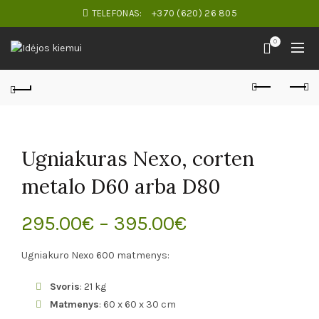
TELEFONAS:
+370 (620) 26 805
0
Ugniakuras Nexo, corten
metalo D60 arba D80
295.00
€
–
395.00
€
Ugniakuro Nexo 600 matmenys:
Svoris
: 21 kg
Matmenys
: 60 x 60 x 30 cm