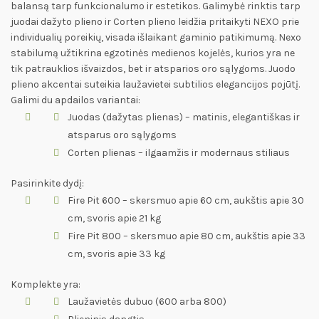
balansą tarp funkcionalumo ir estetikos. Galimybė rinktis tarp
juodai dažyto plieno ir Corten plieno leidžia pritaikyti NEXO prie
individualių poreikių, visada išlaikant gaminio patikimumą. Nexo
stabilumą užtikrina egzotinės medienos kojelės, kurios yra ne
tik patrauklios išvaizdos, bet ir atsparios oro sąlygoms. Juodo
plieno akcentai suteikia laužavietei subtilios elegancijos pojūtį.
Galimi du apdailos variantai:
Juodas (dažytas plienas) – matinis, elegantiškas ir
atsparus oro sąlygoms
Corten plienas – ilgaamžis ir modernaus stiliaus
Pasirinkite dydį:
Fire Pit 600 – skersmuo apie 60 cm, aukštis apie 30
cm, svoris apie 21 kg
Fire Pit 800 – skersmuo apie 80 cm, aukštis apie 33
cm, svoris apie 33 kg
Komplekte yra:
Laužavietės dubuo (600 arba 800)