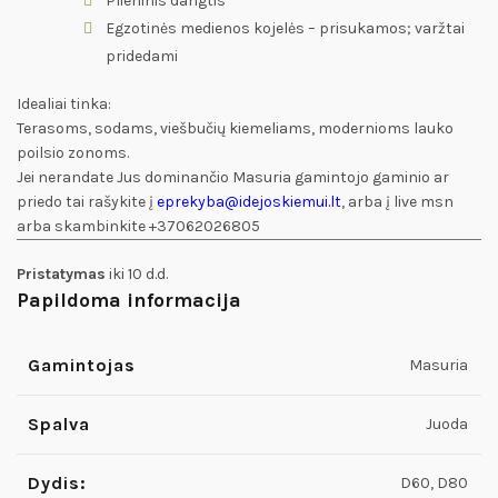
Plieninis dangtis
Egzotinės medienos kojelės – prisukamos; varžtai
pridedami
Idealiai tinka:
Terasoms, sodams, viešbučių kiemeliams, modernioms lauko
poilsio zonoms.
Jei nerandate Jus dominančio Masuria gamintojo gaminio ar
priedo tai rašykite į
eprekyba@idejoskiemui.lt
, arba į live msn
arba skambinkite +37062026805
Pristatymas
iki 10 d.d.
Papildoma informacija
Gamintojas
Masuria
Spalva
Juoda
Dydis:
D60, D80