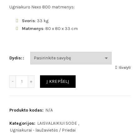
Ugniakuro Nexo 800 matmenys:
Svoris
: 33 kg
Matmenys
: 80 x 80 x 33 cm
Dydis:
Išvalyti
Kiekis
Į KREPŠELĮ
Produkto kodas:
N/A
Kategorijos:
LAISVALAIKIUI SODE
,
Ugniakurai - laužavietės / Priedai