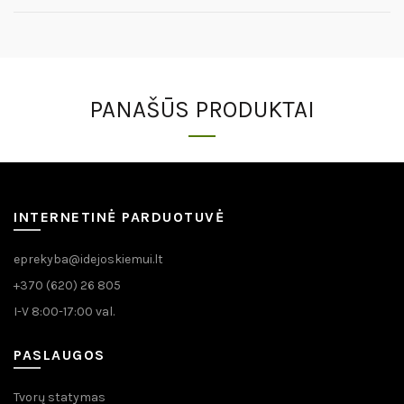
PANAŠŪS PRODUKTAI
INTERNETINĖ PARDUOTUVĖ
eprekyba@idejoskiemui.lt
+370 (620) 26 805
I-V 8:00-17:00 val.
PASLAUGOS
Tvorų statymas