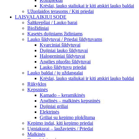
Komplektai
Krėslai, lauko staliukai ir kiti atskiri lauko baldai
Užuolaidos terasoms / Kiti priedai
LAISVALAIKIUI SODE
Šaltkrepšiai / Lauko barai
Biožidiniai
Kasetės dujiniams židiniams
Lauko šildytuvai / Priedai šildytuvams
Kvarciniai šildytuvai
Dujiniai lauko šildytuvai
Halogeniniai šildytuvai
Anglies pluošto šildytuvai
Lauko šildytuvų priedai
Lauko baldai / jų uždangalai
Krėslai, lauko staliukai ir kiti atskiri lauko baldai
Rūkyklos
Kepsninės
Kamado – keramikinės
Anglinės – malkinės kepsninės
Dujiniai griliai
Elektrinės
Griliai su kepimo plokštuma
Kepimo indai, kiti kepimo priedai
Ugniakurai – laužavietės / Priedai
Malkinės