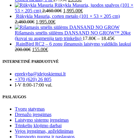
page
price
price
Rūkykla Masuria, juodos spalvos (101 ×
Original
was:
is:
Current
53 × 205 cm)
2,460.00
€
1,995.00
€
price
27.95€.
25.55€.
price
Rūkykla Masuria, corten metalo (101 × 53 × 205 cm)
Original
Current
was:
is:
2,460.00
€
1,995.00
€
price
price
2,460.00€.
1,995.00€.
was:
is:
Rišamasis smėlis siūlėms DANSAND NO GROW™ 20kg
2,460.00€.
1,995.00€.
(kovai su augmenija tarp trinkelių)
17.80
€
–
18.45
€
RainBird RC2 – 6 zonų išmanusis laistymo valdiklis laukui
Original
Current
200.00
€
155.00
€
price
price
was:
is:
INTERNETINĖ PARDUOTUVĖ
200.00€.
155.00€.
eprekyba@idejoskiemui.lt
+370 (620) 26 805
I-V 8:00-17:00 val.
PASLAUGOS
Tvorų statymas
Drenažo įrengimas
Laistymo sistemų įrengimas
Trinkelių klojimo darbai
Vejos įrengimas, apželdinimas
Transporto nuoma ir paslaugos