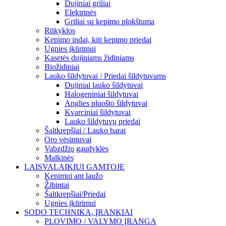
Dujiniai griliai
Elektrinės
Griliai su kepimo plokštuma
Rūkyklos
Kepimo indai, kiti kepimo priedai
Ugnies įkūrimui
Kasetės dujiniams židiniams
Biožidiniai
Lauko šildytuvai / Priedai šildytuvams
Dujiniai lauko šildytuvai
Halogeniniai šildytuvai
Anglies pluošto šildytuvai
Kvarciniai šildytuvai
Lauko šildytuvų priedai
Šaltkrepšiai / Lauko barai
Oro vėsintuvai
Vabzdžių gaudyklės
Malkinės
LAISVALAIKIUI GAMTOJE
Kepimui ant laužo
Žibintai
Šaltkrepšiai/Priedai
Ugnies įkūrimui
SODO TECHNIKA, ĮRANKIAI
PLOVIMO / VALYMO ĮRANGA