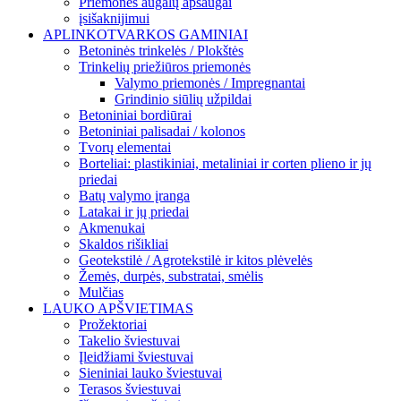
Priemonės augalų apsaugai
įsišaknijimui
APLINKOTVARKOS GAMINIAI
Betoninės trinkelės / Plokštės
Trinkelių priežiūros priemonės
Valymo priemonės / Impregnantai
Grindinio siūlių užpildai
Betoniniai bordiūrai
Betoniniai palisadai / kolonos
Tvorų elementai
Borteliai: plastikiniai, metaliniai ir corten plieno ir jų
priedai
Batų valymo įranga
Latakai ir jų priedai
Akmenukai
Skaldos rišikliai
Geotekstilė / Agrotekstilė ir kitos plėvelės
Žemės, durpės, substratai, smėlis
Mulčias
LAUKO APŠVIETIMAS
Prožektoriai
Takelio šviestuvai
Įleidžiami šviestuvai
Sieniniai lauko šviestuvai
Terasos šviestuvai