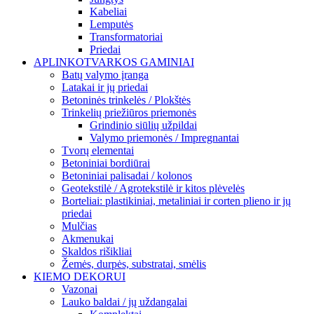
Kabeliai
Lemputės
Transformatoriai
Priedai
APLINKOTVARKOS GAMINIAI
Batų valymo įranga
Latakai ir jų priedai
Betoninės trinkelės / Plokštės
Trinkelių priežiūros priemonės
Grindinio siūlių užpildai
Valymo priemonės / Impregnantai
Tvorų elementai
Betoniniai bordiūrai
Betoniniai palisadai / kolonos
Geotekstilė / Agrotekstilė ir kitos plėvelės
Borteliai: plastikiniai, metaliniai ir corten plieno ir jų
priedai
Mulčias
Akmenukai
Skaldos rišikliai
Žemės, durpės, substratai, smėlis
KIEMO DEKORUI
Vazonai
Lauko baldai / jų uždangalai