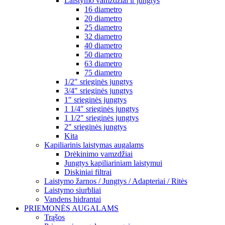
Laistymo vamzdžiai ir jungtys
16 diametro
20 diametro
25 diametro
32 diametro
40 diametro
50 diametro
63 diametro
75 diametro
1/2″ srieginės jungtys
3/4″ srieginės jungtys
1″ srieginės jungtys
1 1/4″ srieginės jungtys
1 1/2″ srieginės jungtys
2″ srieginės jungtys
Kita
Kapiliarinis laistymas augalams
Drėkinimo vamzdžiai
Jungtys kapiliariniam laistymui
Diskiniai filtrai
Laistymo žarnos / Jungtys / Adapteriai / Ritės
Laistymo siurbliai
Vandens hidrantai
PRIEMONĖS AUGALAMS
Trąšos