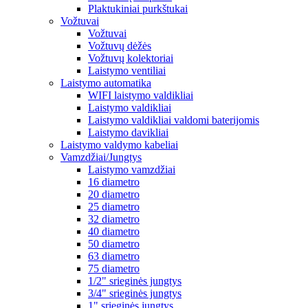
Plaktukiniai purkštukai
Vožtuvai
Vožtuvai
Vožtuvų dėžės
Vožtuvų kolektoriai
Laistymo ventiliai
Laistymo automatika
WIFI laistymo valdikliai
Laistymo valdikliai
Laistymo valdikliai valdomi baterijomis
Laistymo davikliai
Laistymo valdymo kabeliai
Vamzdžiai/Jungtys
Laistymo vamzdžiai
16 diametro
20 diametro
25 diametro
32 diametro
40 diametro
50 diametro
63 diametro
75 diametro
1/2" srieginės jungtys
3/4" srieginės jungtys
1" srieginės jungtys