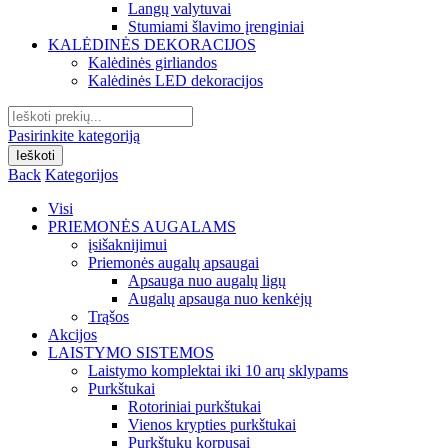
Langų valytuvai
Stumiami šlavimo įrenginiai
KALĖDINĖS DEKORACIJOS
Kalėdinės girliandos
Kalėdinės LED dekoracijos
Search
for:
Pasirinkite kategoriją
Ieškoti
Back
Kategorijos
Visi
PRIEMONĖS AUGALAMS
įsišaknijimui
Priemonės augalų apsaugai
Apsauga nuo augalų ligų
Augalų apsauga nuo kenkėjų
Trąšos
Akcijos
LAISTYMO SISTEMOS
Laistymo komplektai iki 10 arų sklypams
Purkštukai
Rotoriniai purkštukai
Vienos krypties purkštukai
Purkštukų korpusai