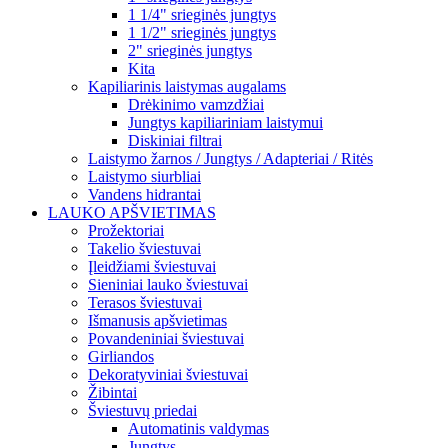
1 1/4" srieginės jungtys
1 1/2" srieginės jungtys
2" srieginės jungtys
Kita
Kapiliarinis laistymas augalams
Drėkinimo vamzdžiai
Jungtys kapiliariniam laistymui
Diskiniai filtrai
Laistymo žarnos / Jungtys / Adapteriai / Ritės
Laistymo siurbliai
Vandens hidrantai
LAUKO APŠVIETIMAS
Prožektoriai
Takelio šviestuvai
Įleidžiami šviestuvai
Sieniniai lauko šviestuvai
Terasos šviestuvai
Išmanusis apšvietimas
Povandeniniai šviestuvai
Girliandos
Dekoratyviniai šviestuvai
Žibintai
Šviestuvų priedai
Automatinis valdymas
Jungtys