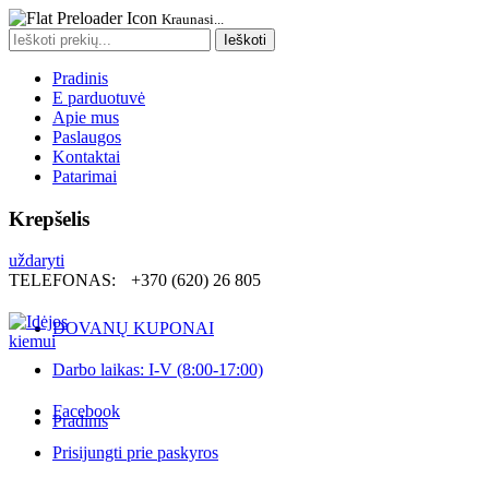
Kraunasi...
Search
Ieškoti
for:
Pradinis
E parduotuvė
Apie mus
Paslaugos
Kontaktai
Patarimai
Krepšelis
uždaryti
TELEFONAS:
+370 (620) 26 805
DOVANŲ KUPONAI
Darbo laikas: I-V (8:00-17:00)
Facebook
Pradinis
Prisijungti prie paskyros