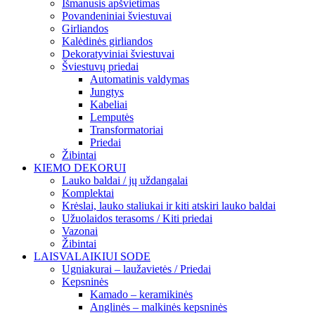
Išmanusis apšvietimas
Povandeniniai šviestuvai
Girliandos
Kalėdinės girliandos
Dekoratyviniai šviestuvai
Šviestuvų priedai
Automatinis valdymas
Jungtys
Kabeliai
Lemputės
Transformatoriai
Priedai
Žibintai
KIEMO DEKORUI
Lauko baldai / jų uždangalai
Komplektai
Krėslai, lauko staliukai ir kiti atskiri lauko baldai
Užuolaidos terasoms / Kiti priedai
Vazonai
Žibintai
LAISVALAIKIUI SODE
Ugniakurai – laužavietės / Priedai
Kepsninės
Kamado – keramikinės
Anglinės – malkinės kepsninės