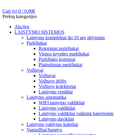
Cart (
o
)
0
/
0.00
€
Prekių kategorijos
Akcijos
LAISTYMO SISTEMOS
Laistymo komplektai iki 10 arų sklypams
Purkštukai
Rotoriniai purkštukai
Vienos krypties purkštukai
Purkštukų korpusai
Plaktukiniai purkštukai
Vožtuvai
Vožtuvai
Vožtuvų dėžės
Vožtuvų kolektoriai
Laistymo ventiliai
Laistymo automatika
WIFI laistymo valdikliai
Laistymo valdikliai
Laistymo valdikliai valdomi baterijomis
Laistymo davikliai
Laistymo valdymo kabeliai
Vamzdžiai/Jungtys