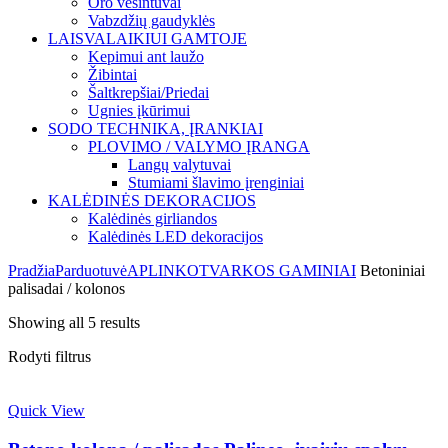
Oro vėsintuvai
Vabzdžių gaudyklės
LAISVALAIKIUI GAMTOJE
Kepimui ant laužo
Žibintai
Šaltkrepšiai/Priedai
Ugnies įkūrimui
SODO TECHNIKA, ĮRANKIAI
PLOVIMO / VALYMO ĮRANGA
Langų valytuvai
Stumiami šlavimo įrenginiai
KALĖDINĖS DEKORACIJOS
Kalėdinės girliandos
Kalėdinės LED dekoracijos
Pradžia
Parduotuvė
APLINKOTVARKOS GAMINIAI
Betoniniai
palisadai / kolonos
Showing all 5 results
Rodyti filtrus
Quick View