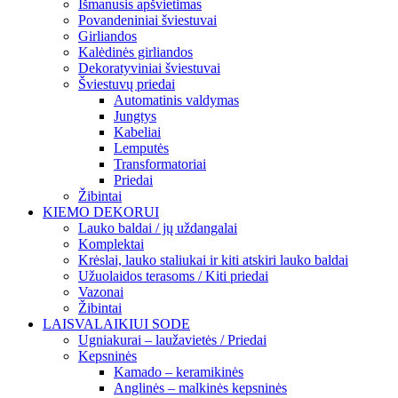
Išmanusis apšvietimas
Povandeniniai šviestuvai
Girliandos
Kalėdinės girliandos
Dekoratyviniai šviestuvai
Šviestuvų priedai
Automatinis valdymas
Jungtys
Kabeliai
Lemputės
Transformatoriai
Priedai
Žibintai
KIEMO DEKORUI
Lauko baldai / jų uždangalai
Komplektai
Krėslai, lauko staliukai ir kiti atskiri lauko baldai
Užuolaidos terasoms / Kiti priedai
Vazonai
Žibintai
LAISVALAIKIUI SODE
Ugniakurai – laužavietės / Priedai
Kepsninės
Kamado – keramikinės
Anglinės – malkinės kepsninės