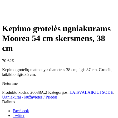
Click to enlarge
Kepimo grotelės ugniakurams
Moorea 54 cm skersmens, 38
cm
70.62
€
Kepimo grotelių matmenys: diametras 38 cm, ilgis 87 cm. Grotelių
laikiklio ilgis 35 cm.
Neturime
Produkto kodas:
20038A.2
Kategorijos:
LAISVALAIKIUI SODE
,
Ugniakurai - laužavietės / Priedai
Dalintis
Facebook
Twitter