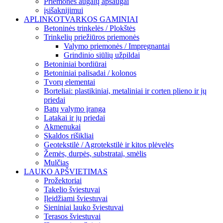
Priemonės augalų apsaugai
įsišaknijimui
APLINKOTVARKOS GAMINIAI
Betoninės trinkelės / Plokštės
Trinkelių priežiūros priemonės
Valymo priemonės / Impregnantai
Grindinio siūlių užpildai
Betoniniai bordiūrai
Betoniniai palisadai / kolonos
Tvorų elementai
Borteliai: plastikiniai, metaliniai ir corten plieno ir jų
priedai
Batų valymo įranga
Latakai ir jų priedai
Akmenukai
Skaldos rišikliai
Geotekstilė / Agrotekstilė ir kitos plėvelės
Žemės, durpės, substratai, smėlis
Mulčias
LAUKO APŠVIETIMAS
Prožektoriai
Takelio šviestuvai
Įleidžiami šviestuvai
Sieniniai lauko šviestuvai
Terasos šviestuvai