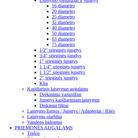
Laistymo vamzdžiai ir jungtys
16 diametro
20 diametro
25 diametro
32 diametro
40 diametro
50 diametro
63 diametro
75 diametro
1/2″ srieginės jungtys
3/4″ srieginės jungtys
1″ srieginės jungtys
1 1/4″ srieginės jungtys
1 1/2″ srieginės jungtys
2″ srieginės jungtys
Kita
Kapiliarinis laistymas augalams
Drėkinimo vamzdžiai
Jungtys kapiliariniam laistymui
Diskiniai filtrai
Laistymo žarnos / Jungtys / Adapteriai / Ritės
Laistymo siurbliai
Vandens hidrantai
PRIEMONĖS AUGALAMS
Trąšos