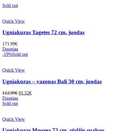
Sold out
Quick View
Ugniakuras Tagetes 72 cm, juodas
171.99
€
Daugiau
-19%
Sold out
Quick View
Ugniakuras – vazonas Bali 30 cm, juodas
Original
Current
112.99
€
91.52
€
price
price
Daugiau
was:
is:
Sold out
112.99€.
91.52€.
Quick View
Ugniakuras Moorea 72 cm, rūdžių spalvos