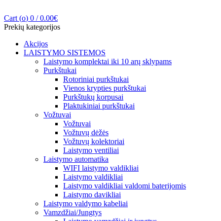
Cart (
o
)
0
/
0.00
€
Prekių kategorijos
Akcijos
LAISTYMO SISTEMOS
Laistymo komplektai iki 10 arų sklypams
Purkštukai
Rotoriniai purkštukai
Vienos krypties purkštukai
Purkštukų korpusai
Plaktukiniai purkštukai
Vožtuvai
Vožtuvai
Vožtuvų dėžės
Vožtuvų kolektoriai
Laistymo ventiliai
Laistymo automatika
WIFI laistymo valdikliai
Laistymo valdikliai
Laistymo valdikliai valdomi baterijomis
Laistymo davikliai
Laistymo valdymo kabeliai
Vamzdžiai/Jungtys