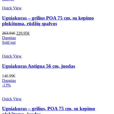
Quick View
Ugniakuras – grilius POA 75 cm, su kepimo
plokštuma, rūdžių spalvos
Original
Current
263.91
€
229.95
€
price
price
Daugiau
was:
is:
Sold out
263.91€.
229.95€.
Quick View
Ugniakuras Antigua 56 cm, juodas
146.99
€
Daugiau
-13%
Quick View
Ugniakuras – grilius, POA 75 cm, su kepimo