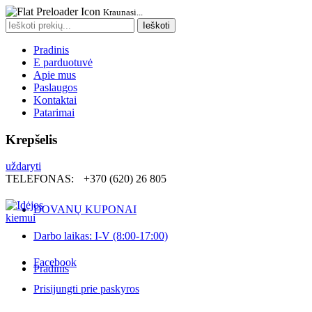
Kraunasi...
Search
Ieškoti
for:
Pradinis
E parduotuvė
Apie mus
Paslaugos
Kontaktai
Patarimai
Krepšelis
uždaryti
TELEFONAS:
+370 (620) 26 805
DOVANŲ KUPONAI
Darbo laikas: I-V (8:00-17:00)
Facebook
Pradinis
Prisijungti prie paskyros