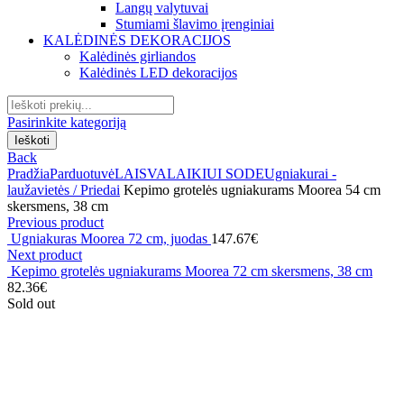
Langų valytuvai
Stumiami šlavimo įrenginiai
KALĖDINĖS DEKORACIJOS
Kalėdinės girliandos
Kalėdinės LED dekoracijos
Search
for:
Pasirinkite kategoriją
Ieškoti
Back
Pradžia
Parduotuvė
LAISVALAIKIUI SODE
Ugniakurai -
laužavietės / Priedai
Kepimo grotelės ugniakurams Moorea 54 cm
skersmens, 38 cm
Previous product
Ugniakuras Moorea 72 cm, juodas
147.67
€
Next product
Kepimo grotelės ugniakurams Moorea 72 cm skersmens, 38 cm
82.36
€
Sold out