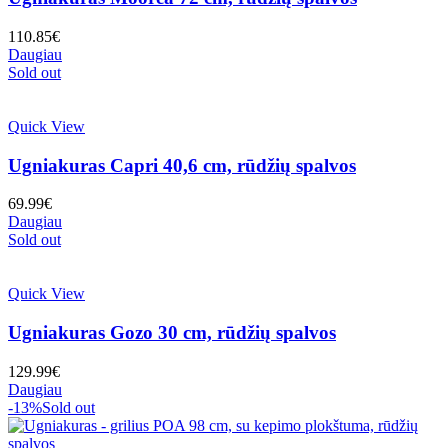
110.85
€
Daugiau
Sold out
Quick View
Ugniakuras Capri 40,6 cm, rūdžių spalvos
69.99
€
Daugiau
Sold out
Quick View
Ugniakuras Gozo 30 cm, rūdžių spalvos
129.99
€
Daugiau
-13%
Sold out