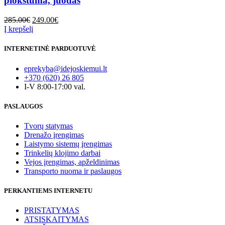
plokštuma, juodas
Original
Current
285.00
€
249.00
€
price
price
Į krepšelį
was:
is:
285.00€.
249.00€.
INTERNETINĖ PARDUOTUVĖ
eprekyba@idejoskiemui.lt
+370 (620) 26 805
I-V 8:00-17:00 val.
PASLAUGOS
Tvorų statymas
Drenažo įrengimas
Laistymo sistemų įrengimas
Trinkelių klojimo darbai
Vejos įrengimas, apželdinimas
Transporto nuoma ir paslaugos
PERKANTIEMS INTERNETU
PRISTATYMAS
ATSISKAITYMAS