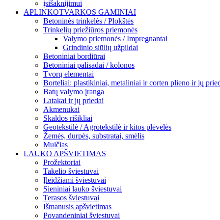
įsišaknijimui
APLINKOTVARKOS GAMINIAI
Betoninės trinkelės / Plokštės
Trinkelių priežiūros priemonės
Valymo priemonės / Impregnantai
Grindinio siūlių užpildai
Betoniniai bordiūrai
Betoniniai palisadai / kolonos
Tvorų elementai
Borteliai: plastikiniai, metaliniai ir corten plieno ir jų prie
Batų valymo įranga
Latakai ir jų priedai
Akmenukai
Skaldos rišikliai
Geotekstilė / Agrotekstilė ir kitos plėvelės
Žemės, durpės, substratai, smėlis
Mulčias
LAUKO APŠVIETIMAS
Prožektoriai
Takelio šviestuvai
Įleidžiami šviestuvai
Sieniniai lauko šviestuvai
Terasos šviestuvai
Išmanusis apšvietimas
Povandeniniai šviestuvai