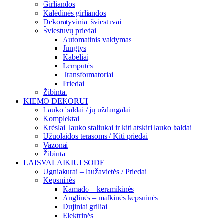
Girliandos
Kalėdinės girliandos
Dekoratyviniai šviestuvai
Šviestuvų priedai
Automatinis valdymas
Jungtys
Kabeliai
Lemputės
Transformatoriai
Priedai
Žibintai
KIEMO DEKORUI
Lauko baldai / jų uždangalai
Komplektai
Krėslai, lauko staliukai ir kiti atskiri lauko baldai
Užuolaidos terasoms / Kiti priedai
Vazonai
Žibintai
LAISVALAIKIUI SODE
Ugniakurai – laužavietės / Priedai
Kepsninės
Kamado – keramikinės
Anglinės – malkinės kepsninės
Dujiniai griliai
Elektrinės