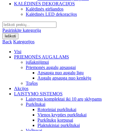
KALĖDINĖS DEKORACIJOS
Kalėdinės girliandos
Kalėdinės LED dekoracijos
Search
for:
Pasirinkite kategoriją
Ieškoti
Back
Kategorijos
Visi
PRIEMONĖS AUGALAMS
įsišaknijimui
Priemonės augalų apsaugai
Apsauga nuo augalų ligų
Augalų apsauga nuo kenkėjų
Trąšos
Akcijos
LAISTYMO SISTEMOS
Laistymo komplektai iki 10 arų sklypams
Purkštukai
Rotoriniai purkštukai
Vienos krypties purkštukai
Purkštukų korpusai
Plaktukiniai purkštukai
Vožtuvai