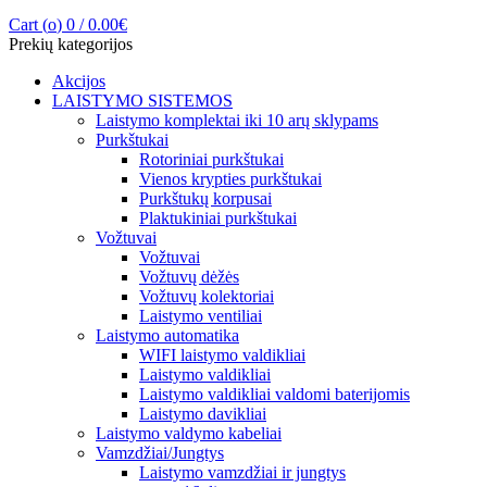
Cart (
o
)
0
/
0.00
€
Prekių kategorijos
Akcijos
LAISTYMO SISTEMOS
Laistymo komplektai iki 10 arų sklypams
Purkštukai
Rotoriniai purkštukai
Vienos krypties purkštukai
Purkštukų korpusai
Plaktukiniai purkštukai
Vožtuvai
Vožtuvai
Vožtuvų dėžės
Vožtuvų kolektoriai
Laistymo ventiliai
Laistymo automatika
WIFI laistymo valdikliai
Laistymo valdikliai
Laistymo valdikliai valdomi baterijomis
Laistymo davikliai
Laistymo valdymo kabeliai
Vamzdžiai/Jungtys
Laistymo vamzdžiai ir jungtys