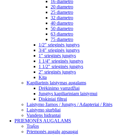
16 diametro
20 diametro
25 diametro
32 diametro
40 diametro
50 diametro
63 diametro
75 diametro
1/2″ srieginės jungtys
3/4″ srieginės jungtys
1″ srieginės jungtys
1 1/4″ srieginės jungtys
1 1/2″ srieginės jungtys
2″ srieginės jungtys
Kita
Kapiliarinis laistymas augalams
Drėkinimo vamzdžiai
Jungtys kapiliariniam laistymui
Diskiniai filtrai
Laistymo žarnos / Jungtys / Adapteriai / Ritės
Laistymo siurbliai
Vandens hidrantai
PRIEMONĖS AUGALAMS
Trąšos
Priemonės augalų apsaugai