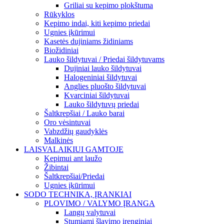
Griliai su kepimo plokštuma
Rūkyklos
Kepimo indai, kiti kepimo priedai
Ugnies įkūrimui
Kasetės dujiniams židiniams
Biožidiniai
Lauko šildytuvai / Priedai šildytuvams
Dujiniai lauko šildytuvai
Halogeniniai šildytuvai
Anglies pluošto šildytuvai
Kvarciniai šildytuvai
Lauko šildytuvų priedai
Šaltkrepšiai / Lauko barai
Oro vėsintuvai
Vabzdžių gaudyklės
Malkinės
LAISVALAIKIUI GAMTOJE
Kepimui ant laužo
Žibintai
Šaltkrepšiai/Priedai
Ugnies įkūrimui
SODO TECHNIKA, ĮRANKIAI
PLOVIMO / VALYMO ĮRANGA
Langų valytuvai
Stumiami šlavimo įrenginiai