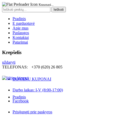
Kraunasi...
Search
Ieškoti
for:
Pradinis
E parduotuvė
Apie mus
Paslaugos
Kontaktai
Patarimai
Krepšelis
uždaryti
TELEFONAS:
+370 (620) 26 805
DOVANŲ KUPONAI
Darbo laikas: I-V (8:00-17:00)
Pradinis
Facebook
Prisijungti prie paskyros