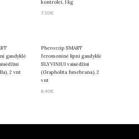
kontrolei, 1 kg
7.50
€
Į krepšelį
ART
Pherozzip SMART
ni gaudyklė
feromoninė lipni gaudyklė
isėdžiui
SLYVINIUI vaisėdžiui
la), 2 vnt
(Grapholita funebrana), 2
vnt
6.40
€
Į krepšelį