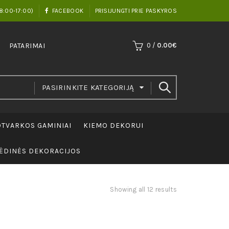
8:00-17:00)
FACEBOOK
PRISIJUNGTI PRIE PASKYROS
PATARIMAI
0
/
0.00
€
PASIRINKITE KATEGORIJĄ
TVARKOS GAMINIAI
KIEMO DEKORUI
ĖDINĖS DEKORACIJOS
Showing all 12 results