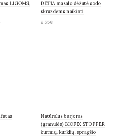
umas LIGOMS,
DETIA masalo dėžutė sodo
skruzdėms naikinti
S
2.55
€
Į krepšelį
fatas
Natūralus barjeras
g
(granulės) BIOFIX STOPPER
kurmių, kurklių, spragšio