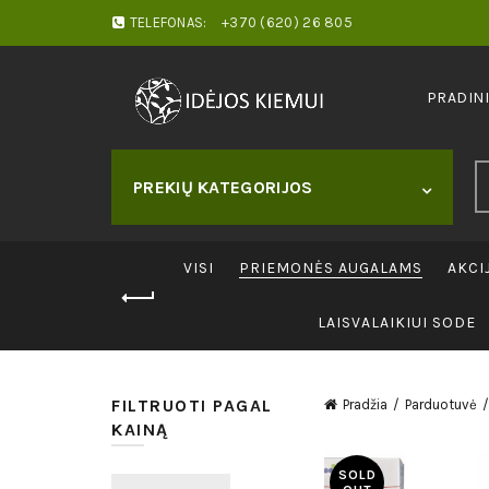
TELEFONAS:
+370 (620) 26 805
PRADIN
S
PREKIŲ KATEGORIJOS
fo
VISI
PRIEMONĖS AUGALAMS
AKCI
LAISVALAIKIUI SODE
FILTRUOTI PAGAL
Pradžia
Parduotuvė
KAINĄ
SOLD