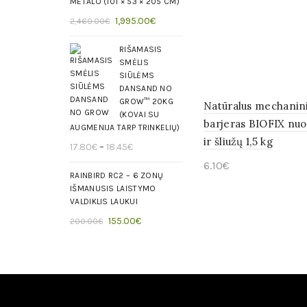
METALO (101 × 53 × 205 CM)
2,460.00€.
1,995.00€.
Į krepšelį
Original
Current
1,995.00
€
2,460.00
€
price
price
was:
RIŠAMASIS
is:
SMĖLIS
2,460.00€.
1,995.00€.
SIŪLĖMS
DANSAND NO
GROW™ 20KG
Natūralus mechanin
(KOVAI SU
barjeras BIOFIX nuo
AUGMENIJA TARP TRINKELIŲ)
ir šliužų 1,5 kg
17.80
€
–
18.45
€
6.10
€
RAINBIRD RC2 – 6 ZONŲ
Į krepšelį
IŠMANUSIS LAISTYMO
VALDIKLIS LAUKUI
Original
Current
155.00
€
200.00
€
price
price
was:
is:
200.00€.
155.00€.