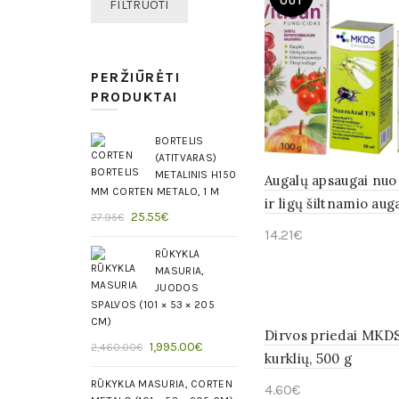
Min
Maks
OUT
FILTRUOTI
kaina
kaina
PERŽIŪRĖTI
PRODUKTAI
BORTELIS
(ATITVARAS)
METALINIS H150
Augalų apsaugai nuo
MM CORTEN METALO, 1 M
ir ligų šiltnamio au
Original
Current
25.55
€
27.95
€
14.21
€
price
price
was:
RŪKYKLA
is:
Daugiau
MASURIA,
27.95€.
25.55€.
JUODOS
SPALVOS (101 × 53 × 205
CM)
Dirvos priedai MKD
Original
Current
1,995.00
€
2,460.00
€
kurklių, 500 g
price
price
RŪKYKLA MASURIA, CORTEN
was:
is:
4.60
€