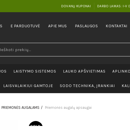
DOVANŲ KUPONAI
DARBO LAIKAS: I-V (
IS
E PARDUOTUVĖ
APIE MUS
PASLAUGOS
KONTAKTAI
earch
r:
JOS
LAISTYMO SISTEMOS
LAUKO APŠVIETIMAS
APLINKO
LAISVALAIKIUI GAMTOJE
SODO TECHNIKA, ĮRANKIAI
KAL
PRIEMONĖS AUGALAMS
Priemonės augalų apsaugai
SOLD