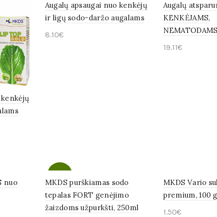
OUT
Augalų apsaugai nuo kenkėjų
Augalų atspar
ir ligų sodo-daržo augalams
KENKĖJAMS,
NEMATODAM
8.10
€
19.11
€
Daugiau
Į krepšelį
 kenkėjų
galams
-35%
S nuo
MKDS purškiamas sodo
MKDS Vario sul
tepalas FORT genėjimo
premium, 100 
žaizdoms užpurkšti, 250ml
1.50
€