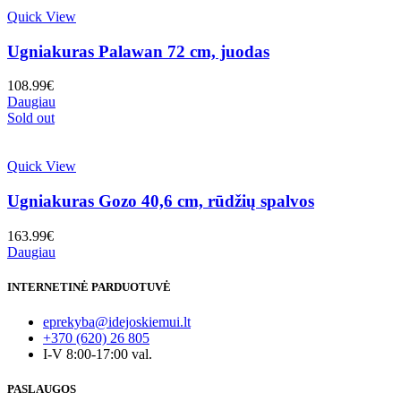
Quick View
Ugniakuras Palawan 72 cm, juodas
108.99
€
Daugiau
Sold out
Quick View
Ugniakuras Gozo 40,6 cm, rūdžių spalvos
163.99
€
Daugiau
INTERNETINĖ PARDUOTUVĖ
eprekyba@idejoskiemui.lt
+370 (620) 26 805
I-V 8:00-17:00 val.
PASLAUGOS