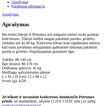
Aprašymas
Papildoma informacija
Aprašymas
Aprašymas
Itin tvirtas trikojis iš Petromax leis mėgautis maisto ruoša gamtoje
kiekvienam. Trikojis leidžia saugiai pakabinti puodus, groteles,
virdulius net iki 40 kg. Kiekviena trikojo koja reguliuojasi atskirai,
kad esant paviršiaus nelygumams galėtumėte tinkamai pakabinti
puodą ar groteles. Reguliuojamas grandinės ilgis.
Aukštis: 88-144 cm
Ilgis (kojos): 88-159 cm
Didžiausia apkrova: 45 kg
Medžiaga:
galvanizuotas plienas
L x W x H (cm): 12 x 98 x 12
Svoris (g): 4250
Jei ieškote ir nerandate konkretaus dominančio Petromax
priedo
tai skambinkite, rašykite į LIVE CHAT arba į el. paštą:
eprekyba@idejoskiemui.lt