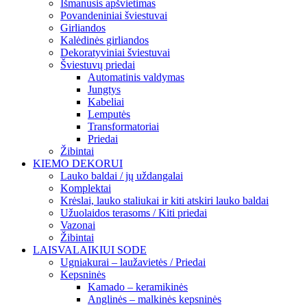
Išmanusis apšvietimas
Povandeniniai šviestuvai
Girliandos
Kalėdinės girliandos
Dekoratyviniai šviestuvai
Šviestuvų priedai
Automatinis valdymas
Jungtys
Kabeliai
Lemputės
Transformatoriai
Priedai
Žibintai
KIEMO DEKORUI
Lauko baldai / jų uždangalai
Komplektai
Krėslai, lauko staliukai ir kiti atskiri lauko baldai
Užuolaidos terasoms / Kiti priedai
Vazonai
Žibintai
LAISVALAIKIUI SODE
Ugniakurai – laužavietės / Priedai
Kepsninės
Kamado – keramikinės
Anglinės – malkinės kepsninės