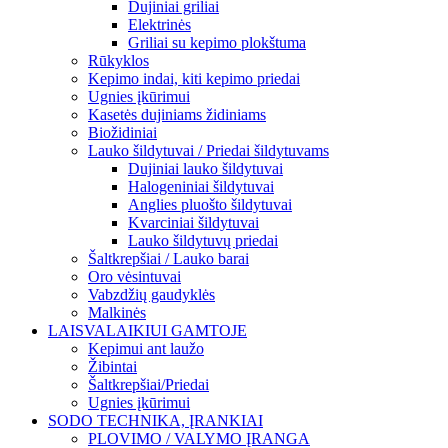
Dujiniai griliai
Elektrinės
Griliai su kepimo plokštuma
Rūkyklos
Kepimo indai, kiti kepimo priedai
Ugnies įkūrimui
Kasetės dujiniams židiniams
Biožidiniai
Lauko šildytuvai / Priedai šildytuvams
Dujiniai lauko šildytuvai
Halogeniniai šildytuvai
Anglies pluošto šildytuvai
Kvarciniai šildytuvai
Lauko šildytuvų priedai
Šaltkrepšiai / Lauko barai
Oro vėsintuvai
Vabzdžių gaudyklės
Malkinės
LAISVALAIKIUI GAMTOJE
Kepimui ant laužo
Žibintai
Šaltkrepšiai/Priedai
Ugnies įkūrimui
SODO TECHNIKA, ĮRANKIAI
PLOVIMO / VALYMO ĮRANGA