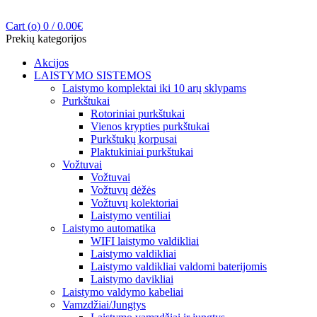
Cart (
o
)
0
/
0.00
€
Prekių kategorijos
Akcijos
LAISTYMO SISTEMOS
Laistymo komplektai iki 10 arų sklypams
Purkštukai
Rotoriniai purkštukai
Vienos krypties purkštukai
Purkštukų korpusai
Plaktukiniai purkštukai
Vožtuvai
Vožtuvai
Vožtuvų dėžės
Vožtuvų kolektoriai
Laistymo ventiliai
Laistymo automatika
WIFI laistymo valdikliai
Laistymo valdikliai
Laistymo valdikliai valdomi baterijomis
Laistymo davikliai
Laistymo valdymo kabeliai
Vamzdžiai/Jungtys