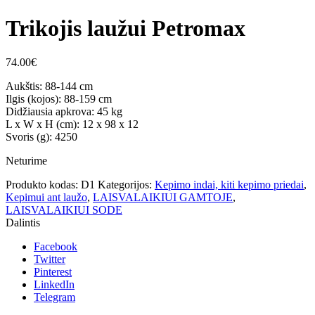
Trikojis laužui Petromax
74.00
€
Aukštis: 88-144 cm
Ilgis (kojos): 88-159 cm
Didžiausia apkrova: 45 kg
L x W x H (cm): 12 x 98 x 12
Svoris (g): 4250
Neturime
Produkto kodas:
D1
Kategorijos:
Kepimo indai, kiti kepimo priedai
,
Kepimui ant laužo
,
LAISVALAIKIUI GAMTOJE
,
LAISVALAIKIUI SODE
Dalintis
Facebook
Twitter
Pinterest
LinkedIn
Telegram