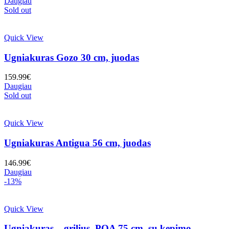
Daugiau
Sold out
Quick View
Ugniakuras Gozo 30 cm, juodas
159.99
€
Daugiau
Sold out
Quick View
Ugniakuras Antigua 56 cm, juodas
146.99
€
Daugiau
-13%
Quick View
Ugniakuras – grilius, POA 75 cm, su kepimo