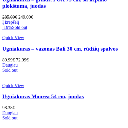
plokštuma, juodas
Original
Current
285.00
€
249.00
€
price
price
Į krepšelį
was:
is:
-19%
Sold out
285.00€.
249.00€.
Quick View
Ugniakuras – vazonas Bali 30 cm, rūdžių spalvos
Original
Current
89.99
€
72.99
€
price
price
Daugiau
was:
is:
Sold out
89.99€.
72.99€.
Quick View
Ugniakuras Moorea 54 cm, juodas
98.38
€
Daugiau
Sold out