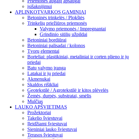
Priemonės augalų apsaugai
įsišaknijimui
APLINKOTVARKOS GAMINIAI
Betoninės trinkelės / Plokštės
Trinkelių priežiūros priemonės
Valymo priemonės / Impregnantai
Grindinio siūlių užpildai
Betoniniai bordiūrai
Betoniniai palisadai / kolonos
Tvorų elementai
Borteliai: plastikiniai, metaliniai ir corten plieno ir jų
priedai
Batų valymo įranga
Latakai ir jų priedai
Akmenukai
Skaldos rišikliai
Geotekstilė / Agrotekstilė ir kitos plėvelės
Žemės, durpės, substratai, smėlis
Mulčias
LAUKO APŠVIETIMAS
Prožektoriai
Takelio šviestuvai
Įleidžiami šviestuvai
Sieniniai lauko šviestuvai
Terasos šviestuvai