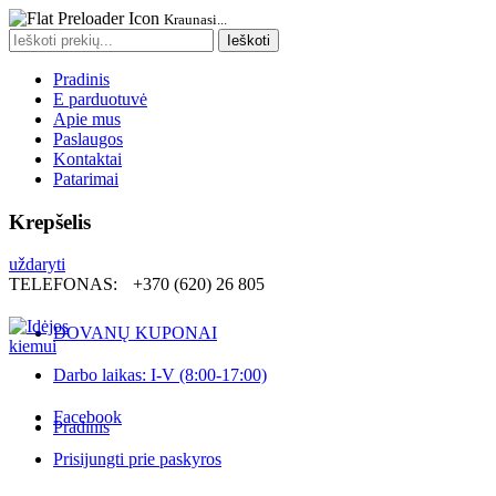
Kraunasi...
Search
Ieškoti
for:
Pradinis
E parduotuvė
Apie mus
Paslaugos
Kontaktai
Patarimai
Krepšelis
uždaryti
TELEFONAS:
+370 (620) 26 805
DOVANŲ KUPONAI
Darbo laikas: I-V (8:00-17:00)
Facebook
Pradinis
Prisijungti prie paskyros