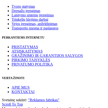
Tvorų statymas
Drenažo įrengimas
Laistymo sistemų įrengimas
Trinkelių klojimo darbai
Vejos įrengimas, apželdinimas
Transporto nuoma ir paslaugos
PERKANTIEMS INTERNETU
PRISTATYMAS
ATSISKAITYMAS
GRĄŽINIMO IR GARANTIJOS SĄLYGOS
PIRKIMO TAISYKLĖS
PRIVATUMO POLITIKA
VERTA ŽINOTI
APIE MUS
KONTAKTAI
Svetainę sukūrė:
"Reklamos fabrikas"
Scroll To Top