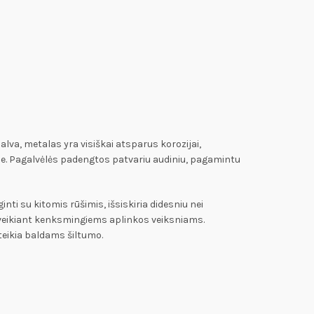
alva, metalas yra visiškai atsparus korozijai,
le. Pagalvėlės padengtos patvariu audiniu, pagamintu
i su kitomis rūšimis, išsiskiria didesniu nei
r veikiant kenksmingiems aplinkos veiksniams.
teikia baldams šiltumo.