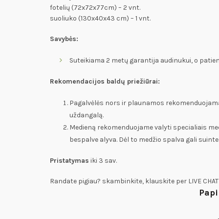
fotelių (72x72x77cm) – 2 vnt.
suoliuko (130x40x43 cm) – 1 vnt.
Savybės:
Suteikiama 2 metų garantija audinukui, o pati
Rekomendacijos baldų priežiūrai:
Pagalvėlės nors ir plaunamos rekomenduojama ba
uždangalą.
Medieną rekomenduojame valyti specialiais medi
bespalve alyva. Dėl to medžio spalva gali suinten
Pristatymas
iki 3 sav.
Randate pigiau? skambinkite, klauskite per LIVE CHAT
Papi