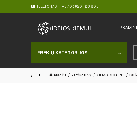
TELEFONAS:
+370 (620) 26 805
PRADIN
S
PREKIŲ KATEGORIJOS
fo
Pradžia
Parduotuvė
KIEMO DEKORUI
Lauk