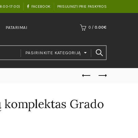
8:00-17:00)
FACEBOOK
PRISIJUNGTI PRIE PASKYROS
PATARIMAI
0
/
0.00
€
PASIRINKITE KATEGORIJĄ
ų komplektas Grado