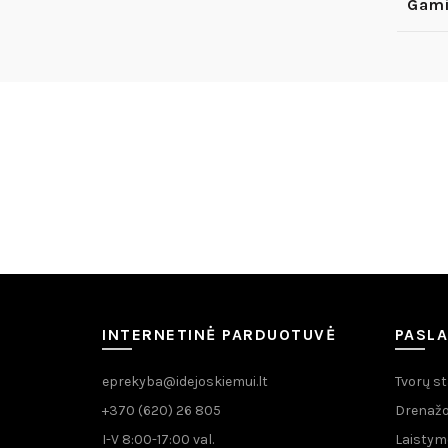
Gami
INTERNETINĖ PARDUOTUVĖ
PASL
eprekyba@idejoskiemui.lt
Tvorų s
+370 (620) 26 805
Drenažo
I-V 8:00-17:00 val.
Laistym