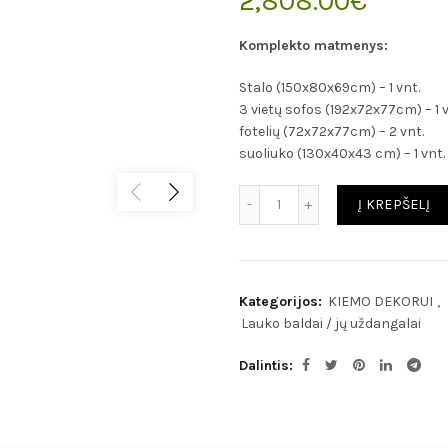
2,808.00
€
Komplekto matmenys:
Stalo (150x80x69cm) – 1 vnt.
3 vietų sofos (192x72x77cm) – 1 v
fotelių (72x72x77cm) – 2 vnt.
suoliuko (130x40x43 cm) – 1 vnt.
Kiekis
Į KREPŠELĮ
Kategorijos:
KIEMO DEKORUI
,
Lauko baldai / jų uždangalai
Dalintis