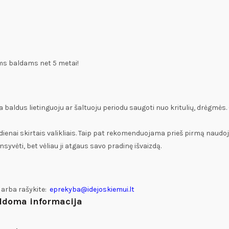
ems baldams net 5 metai!
ldus lietinguoju ar šaltuoju periodu saugoti nuo kritulių, drėgmės. 
enai skirtais valikliais. Taip pat rekomenduojama prieš pirmą naudo
syvėti, bet vėliau ji atgaus savo pradinę išvaizdą.
 arba rašykite:
eprekyba@idejoskiemui.lt
ldoma informacija