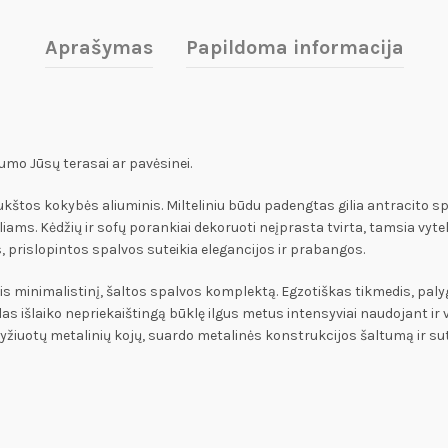
Aprašymas
Papildoma informacija
umo Jūsų terasai ar pavėsinei.
aukštos kokybės aliuminis. Milteliniu būdu padengtas gilia antracito sp
ms. Kėdžių ir sofų porankiai dekoruoti neįprasta tvirta, tamsia vyte
os, prislopintos spalvos suteikia elegancijos ir prabangos.
minimalistinį, šaltos spalvos komplektą. Egzotiškas tikmedis, palygint
las išlaiko nepriekaištingą būklę ilgus metus intensyviai naudojant i
ryžiuotų metalinių kojų, suardo metalinės konstrukcijos šaltumą ir su