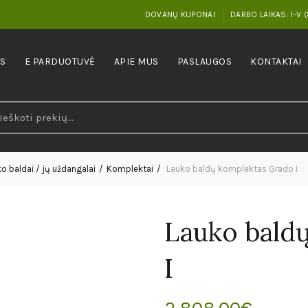
DOVANŲ KUPONAI
DARBO LAIKAS: I-V (
IS
E PARDUOTUVĖ
APIE MUS
PASLAUGOS
KONTAKTAI
earch
r:
o baldai / jų uždangalai
Komplektai
Lauko baldų komplektas Grado I
Lauko bald
I