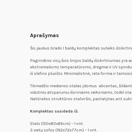
Aprašymas
Šis jaukus Grado I baldų komplektas suteiks išskirtin
Pagrindinis visų šios linijos baldų išskirtinumas yra 
ekstremalioms temperatūroms, drėgmei ir UV spindulia
iš olefino pluošto. Minimalistinė, reta forma ir tamsi
Tikmedžio medienos stalas įdomus akcentas, šildantis 
vidutiniu atsparumu išoriniams veiksniams, todėl sta
Natūralios struktūros stalviršis, pastatytas ant suk
Komplektas susideda iš:
Stalo (150x80x69cm) – 1 vnt.
3 vietų sofos (192x72x77cm) – 1 vnt.