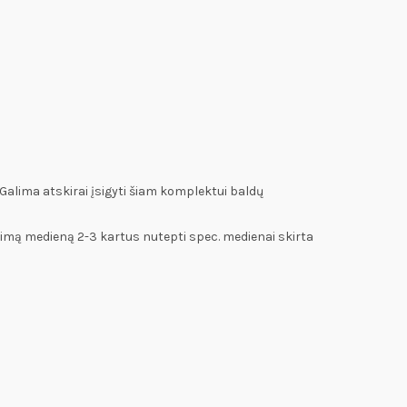
Galima atskirai įsigyti šiam komplektui baldų
jimą medieną 2-3 kartus nutepti spec. medienai skirta