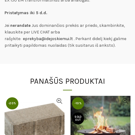
EX 150 EM transformatorius arba analogas.
Pristatymas iki 5 d.d.
Jei
nerandate
Jus dominančios prekės ar priedo, skambinkite,
klauskite per LIVE CHAT arba
rašykite:
eprekyba@idejoskiemui.lt
. Perkant didelį kiekį galime
pritaikyti papildomas nuolaidas (tik susitarus iš anksto).
PANAŠŪS PRODUKTAI
-20%
-10%
SOLD
OUT