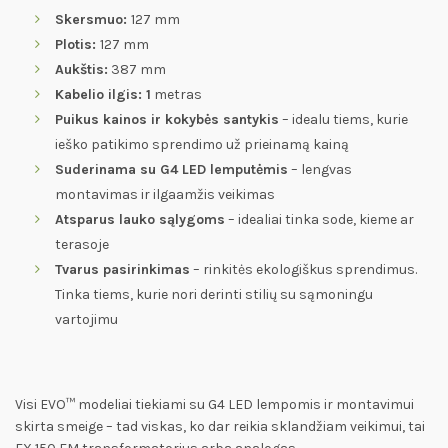
Skersmuo:
127 mm
Plotis:
127 mm
Aukštis:
387 mm
Kabelio ilgis: 1
metras
Puikus kainos ir kokybės santykis
– idealu tiems, kurie
ieško patikimo sprendimo už prieinamą kainą
Suderinama su G4 LED lemputėmis
– lengvas
montavimas ir ilgaamžis veikimas
Atsparus lauko sąlygoms
– idealiai tinka sode, kieme ar
terasoje
Tvarus pasirinkimas
– rinkitės ekologiškus sprendimus.
Tinka tiems, kurie nori derinti stilių su sąmoningu
vartojimu
Visi EVO™ modeliai tiekiami su G4 LED lempomis ir montavimui
skirta smeige – tad viskas, ko dar reikia sklandžiam veikimui, tai