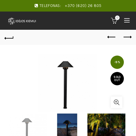
TELEFONAS:
+370 (620) 26 805
0
-9%
SOLD
OUT