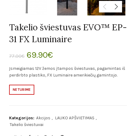
Takelio šviestuvas EVO™ EP-
31 FX Luminaire
Original
Current
69.90
€
77.00
€
price
price
Įsmeigiamas 12V žemos įtampos šviestuvas, pagamintas iš
perdirbto plastiko, FX Luminaire amerikiečių gamintojo.
was:
is:
NETURIME
77.00€.
69.90€.
Kategorijos:
Akcijos
,
LAUKO APŠVIETIMAS
,
Takelio šviestuvai