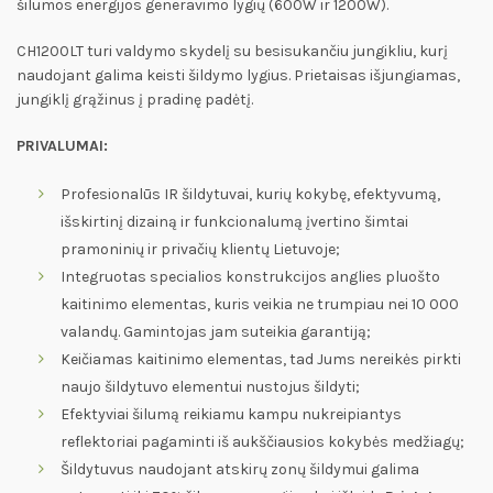
šilumos energijos generavimo lygių (600W ir 1200W).
CH1200LT turi valdymo skydelį su besisukančiu jungikliu, kurį
naudojant galima keisti šildymo lygius. Prietaisas išjungiamas,
jungiklį grąžinus į pradinę padėtį.
PRIVALUMAI:
Profesionalūs IR šildytuvai, kurių kokybę, efektyvumą,
išskirtinį dizainą ir funkcionalumą įvertino šimtai
pramoninių ir privačių klientų Lietuvoje;
Integruotas specialios konstrukcijos anglies pluošto
kaitinimo elementas, kuris veikia ne trumpiau nei 10 000
valandų. Gamintojas jam suteikia garantiją;
Keičiamas kaitinimo elementas, tad Jums nereikės pirkti
naujo šildytuvo elementui nustojus šildyti;
Efektyviai šilumą reikiamu kampu nukreipiantys
reflektoriai pagaminti iš aukščiausios kokybės medžiagų;
Šildytuvus naudojant atskirų zonų šildymui galima