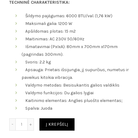
price
price
TECHNINĖ CHARAKTERISTIKA:
was:
is:
Šildymo pajėgumas: 6000 BTU/val. (1,76 kW)
Maksimali galia: 1200 W
145.00€.
140.00€.
Apšildomas plotas: 15 m2
Maitinimas: AC 230V 50/60Hz
Išmatavimai (PxIxA): 80mm x 700mm x170mm
(pagrindas 300mm).
Svoris: 2.2 kg
Apsauga: Prietais išsijungia, jį supurčius, numetus ir
paveikus kitokia vibracija.
Valdymo metodas: Besisukantis galios valdiklis
Valdymo funkcijos: Du galios lygiai
Kaitinimo elementas: Anglies pluošto elementas;
Spalva: Juoda
Kiekis
Į KREPŠELĮ