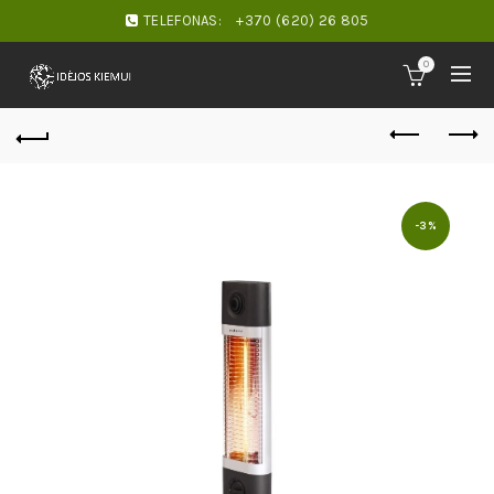
TELEFONAS:
+370 (620) 26 805
0
-3%