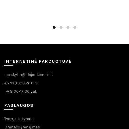
INTERNETINĖ PARDUOTUVĖ
eprekyba@idejoskiemui.lt
+370 (620) 26 805
I-V 8:00-17:00 val.
PASLAUGOS
Tvorų statymas
Drenažo įrengimas