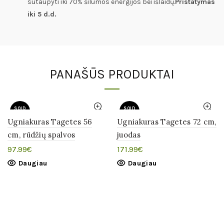
sutaupyti iki 70% šilumos energijos bei išlaidų.
Pristatymas
iki 5 d.d.
PANAŠŪS PRODUKTAI
SOLD
SOLD
OUT
OUT
Ugniakuras Tagetes 56
Ugniakuras Tagetes 72 cm,
cm, rūdžių spalvos
juodas
97.99
€
171.99
€
Daugiau
Daugiau