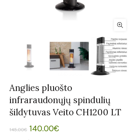
Anglies pluošto
infraraudonųjų spindulių
šildytuvas Veito CH1200 LT
Original
Current
140.00
€
145.00
€