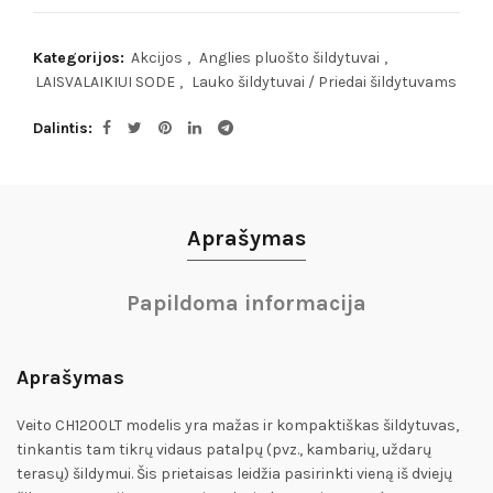
Kategorijos:
Akcijos
,
Anglies pluošto šildytuvai
,
LAISVALAIKIUI SODE
,
Lauko šildytuvai / Priedai šildytuvams
Dalintis
Aprašymas
Papildoma informacija
Aprašymas
Veito CH1200LT modelis yra mažas ir kompaktiškas šildytuvas,
tinkantis tam tikrų vidaus patalpų (pvz., kambarių, uždarų
terasų) šildymui. Šis prietaisas leidžia pasirinkti vieną iš dviejų