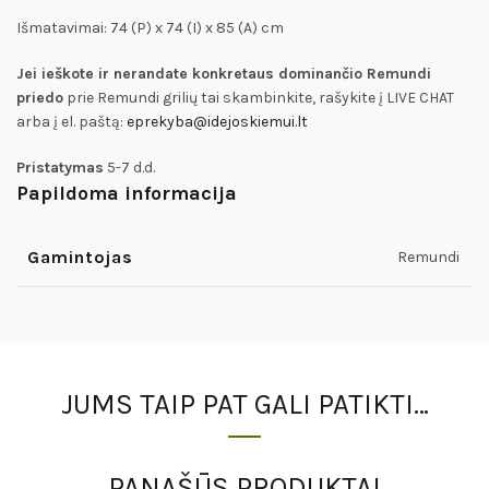
Išmatavimai: 74 (P) x 74 (I) x 85 (A) cm
Jei ieškote ir nerandate konkretaus dominančio Remundi
priedo
prie Remundi grilių tai skambinkite, rašykite į LIVE CHAT
arba į el. paštą:
eprekyba@idejoskiemui.lt
Pristatymas
5-7 d.d.
Papildoma informacija
Gamintojas
Remundi
JUMS TAIP PAT GALI PATIKTI…
PANAŠŪS PRODUKTAI