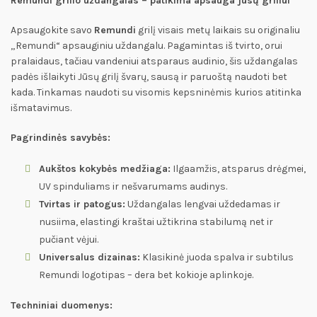
Remundi grilio uždangalas – patikima apsauga jūsų griliui
Apsaugokite savo
Remundi
grilį visais metų laikais su originaliu
„Remundi“ apsauginiu uždangalu. Pagamintas iš tvirto, orui
pralaidaus, tačiau vandeniui atsparaus audinio, šis uždangalas
padės išlaikyti Jūsų grilį švarų, sausą ir paruoštą naudoti bet
kada. Tinkamas naudoti su visomis kepsninėmis kurios atitinka
išmatavimus.
Pagrindinės savybės:
Aukštos kokybės medžiaga:
Ilgaamžis, atsparus drėgmei,
UV spinduliams ir nešvarumams audinys.
Tvirtas ir patogus:
Uždangalas lengvai uždedamas ir
nusiima, elastingi kraštai užtikrina stabilumą net ir
pučiant vėjui.
Universalus dizainas:
Klasikinė juoda spalva ir subtilus
Remundi logotipas – dera bet kokioje aplinkoje.
Techniniai duomenys: