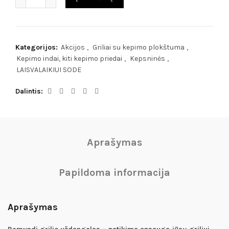
79.00€.
73.00€.
Kategorijos:
Akcijos
,
Griliai su kepimo plokštuma
,
Kepimo indai, kiti kepimo priedai
,
Kepsninės
,
LAISVALAIKIUI SODE
Dalintis
Aprašymas
Papildoma informacija
Aprašymas