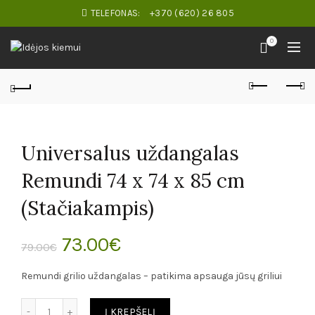
TELEFONAS:
+370 (620) 26 805
0
Universalus uždangalas
Remundi 74 x 74 x 85 cm
(Stačiakampis)
Original
Current
73.00
€
79.00
€
price
price
Remundi grilio uždangalas – patikima apsauga jūsų griliui
was:
is:
Kiekis
Į KREPŠELĮ