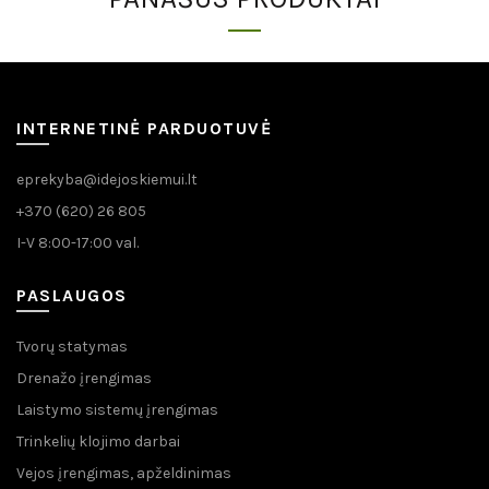
INTERNETINĖ PARDUOTUVĖ
eprekyba@idejoskiemui.lt
+370 (620) 26 805
I-V 8:00-17:00 val.
PASLAUGOS
Tvorų statymas
Drenažo įrengimas
Laistymo sistemų įrengimas
Trinkelių klojimo darbai
Vejos įrengimas, apželdinimas