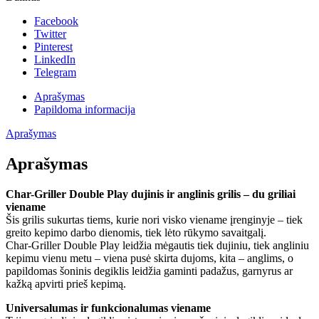
Facebook
Twitter
Pinterest
LinkedIn
Telegram
Aprašymas
Papildoma informacija
Aprašymas
Aprašymas
Char-Griller Double Play dujinis ir anglinis grilis – du griliai
viename
Šis grilis sukurtas tiems, kurie nori visko viename įrenginyje – tiek
greito kepimo darbo dienomis, tiek lėto rūkymo savaitgalį.
Char-Griller Double Play leidžia mėgautis tiek dujiniu, tiek angliniu
kepimu vienu metu – viena pusė skirta dujoms, kita – anglims, o
papildomas šoninis degiklis leidžia gaminti padažus, garnyrus ar
kažką apvirti prieš kepimą.
Universalumas ir funkcionalumas viename