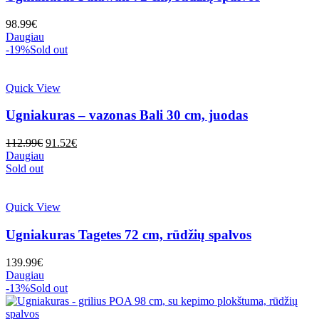
98.99
€
Daugiau
-19%
Sold out
Quick View
Ugniakuras – vazonas Bali 30 cm, juodas
Original
Current
112.99
€
91.52
€
price
price
Daugiau
was:
is:
Sold out
112.99€.
91.52€.
Quick View
Ugniakuras Tagetes 72 cm, rūdžių spalvos
139.99
€
Daugiau
-13%
Sold out