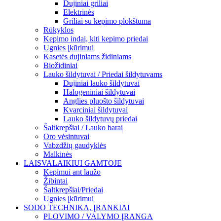
Dujiniai griliai
Elektrinės
Griliai su kepimo plokštuma
Rūkyklos
Kepimo indai, kiti kepimo priedai
Ugnies įkūrimui
Kasetės dujiniams židiniams
Biožidiniai
Lauko šildytuvai / Priedai šildytuvams
Dujiniai lauko šildytuvai
Halogeniniai šildytuvai
Anglies pluošto šildytuvai
Kvarciniai šildytuvai
Lauko šildytuvų priedai
Šaltkrepšiai / Lauko barai
Oro vėsintuvai
Vabzdžių gaudyklės
Malkinės
LAISVALAIKIUI GAMTOJE
Kepimui ant laužo
Žibintai
Šaltkrepšiai/Priedai
Ugnies įkūrimui
SODO TECHNIKA, ĮRANKIAI
PLOVIMO / VALYMO ĮRANGA