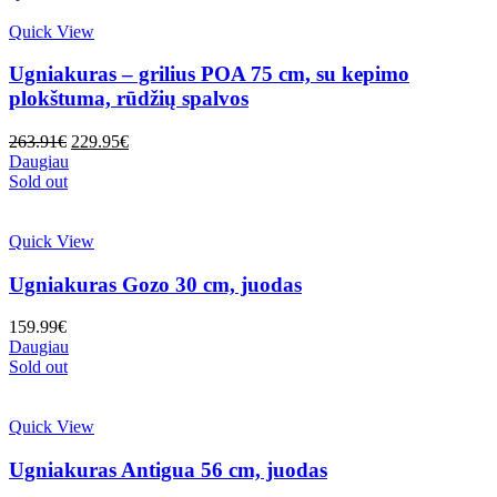
Quick View
Ugniakuras – grilius POA 75 cm, su kepimo
plokštuma, rūdžių spalvos
Original
Current
263.91
€
229.95
€
price
price
Daugiau
was:
is:
Sold out
263.91€.
229.95€.
Quick View
Ugniakuras Gozo 30 cm, juodas
159.99
€
Daugiau
Sold out
Quick View
Ugniakuras Antigua 56 cm, juodas