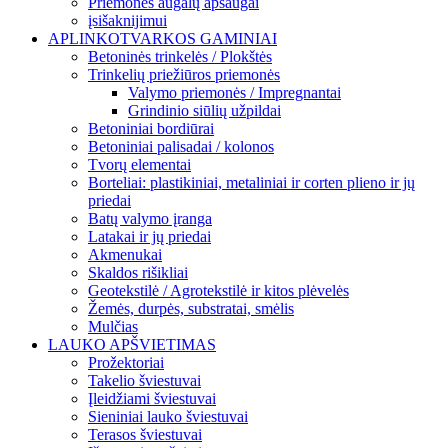
Priemonės augalų apsaugai
įsišaknijimui
APLINKOTVARKOS GAMINIAI
Betoninės trinkelės / Plokštės
Trinkelių priežiūros priemonės
Valymo priemonės / Impregnantai
Grindinio siūlių užpildai
Betoniniai bordiūrai
Betoniniai palisadai / kolonos
Tvorų elementai
Borteliai: plastikiniai, metaliniai ir corten plieno ir jų
priedai
Batų valymo įranga
Latakai ir jų priedai
Akmenukai
Skaldos rišikliai
Geotekstilė / Agrotekstilė ir kitos plėvelės
Žemės, durpės, substratai, smėlis
Mulčias
LAUKO APŠVIETIMAS
Prožektoriai
Takelio šviestuvai
Įleidžiami šviestuvai
Sieniniai lauko šviestuvai
Terasos šviestuvai