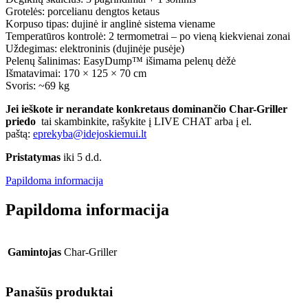
Grotelės: porcelianu dengtos ketaus
Korpuso tipas: dujinė ir anglinė sistema viename
Temperatūros kontrolė: 2 termometrai – po vieną kiekvienai zonai
Uždegimas: elektroninis (dujinėje pusėje)
Pelenų šalinimas: EasyDump™ išimama pelenų dėžė
Išmatavimai: 170 × 125 × 70 cm
Svoris: ~69 kg
Jei ieškote ir nerandate konkretaus dominančio Char-Griller
priedo
tai skambinkite, rašykite į LIVE CHAT arba į el.
paštą:
eprekyba@idejoskiemui.lt
Pristatymas
iki 5 d.d.
Papildoma informacija
Papildoma informacija
Gamintojas
Char-Griller
Panašūs produktai