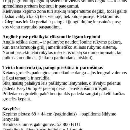
Trijų pagrindinių degiklių sistema ir vienas šoninis degiklis – idealus
sprendimas greitam kepimui ir patogumui.
Kiekviena kepimo zona turi atskirą temperatūros degiklį, todėl galite
tiksliai valdyti karštį tiek vienoje, tiek kitoje pusėje. Elektroninis
uždegimas leidžia greitai ir patogiai įjungti dujinę kepsninės pusę
vos vienu mygtuko paspaudimu.
Anglinė pusė pritaikyta rūkymui ir ilgam kepimui
Anglis reiškia skonį – ir galimybę naudoti šoninę rūkymo pakurą,
kuri transformuoja grilį į amerikietiško stiliaus rūkymo sistemą.
Norint pasiekti lėtai rūkytos mėsos rezultatą su dūmo aromatu, tai
puikus sprendimas. (Pakura parduodama atskirai).
Tvirta konstrukcija, patogi priežiūra ir paruošimas
Ketaus grotelės padengtos porcelianine danga – jos lengvai valomos
ir ilgai tarnauja ir nerūdija.
Šiltą maistą palaikyti leis pašildymo lentynėlės, o išvalyti pelenus
padeda EasyDump™ pelenų dėžė – tereikia išimti ir išpilti.
Pridedamas grotelių pakėlimo įrankis padeda saugiai pakelti karštas
groteles kepant.
Savybės:
Kepimo plotas: 68 × 44 cm (pagrindinis) + papildoma šildymo
lentynėlė
Bendras šilumos galingumas: 52 800 BTU
Degiklių skaičius: 3 pagrindiniai + 1 šoninis