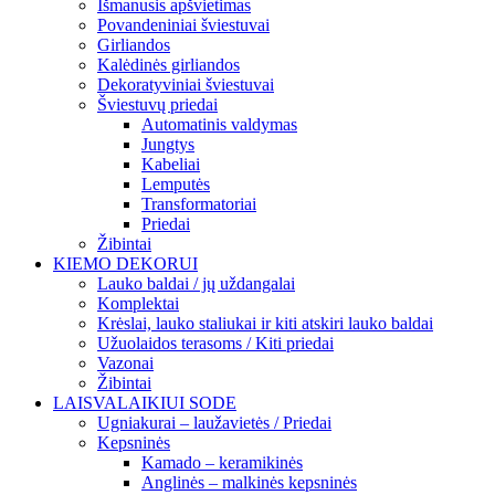
Išmanusis apšvietimas
Povandeniniai šviestuvai
Girliandos
Kalėdinės girliandos
Dekoratyviniai šviestuvai
Šviestuvų priedai
Automatinis valdymas
Jungtys
Kabeliai
Lemputės
Transformatoriai
Priedai
Žibintai
KIEMO DEKORUI
Lauko baldai / jų uždangalai
Komplektai
Krėslai, lauko staliukai ir kiti atskiri lauko baldai
Užuolaidos terasoms / Kiti priedai
Vazonai
Žibintai
LAISVALAIKIUI SODE
Ugniakurai – laužavietės / Priedai
Kepsninės
Kamado – keramikinės
Anglinės – malkinės kepsninės