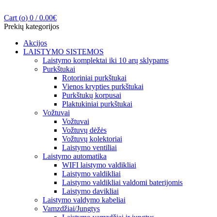
Cart (
o
)
0
/
0.00
€
Prekių kategorijos
Akcijos
LAISTYMO SISTEMOS
Laistymo komplektai iki 10 arų sklypams
Purkštukai
Rotoriniai purkštukai
Vienos krypties purkštukai
Purkštukų korpusai
Plaktukiniai purkštukai
Vožtuvai
Vožtuvai
Vožtuvų dėžės
Vožtuvų kolektoriai
Laistymo ventiliai
Laistymo automatika
WIFI laistymo valdikliai
Laistymo valdikliai
Laistymo valdikliai valdomi baterijomis
Laistymo davikliai
Laistymo valdymo kabeliai
Vamzdžiai/Jungtys