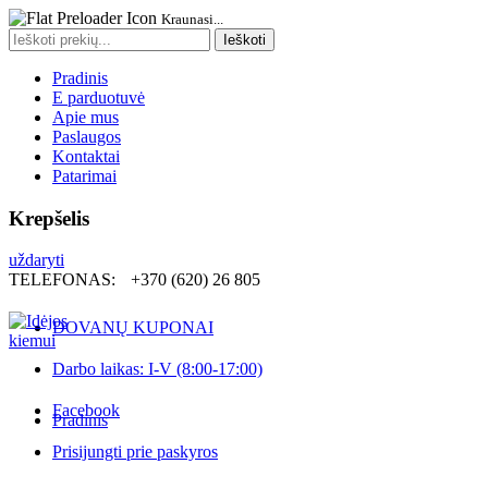
Kraunasi...
Search
Ieškoti
for:
Pradinis
E parduotuvė
Apie mus
Paslaugos
Kontaktai
Patarimai
Krepšelis
uždaryti
TELEFONAS:
+370 (620) 26 805
DOVANŲ KUPONAI
Darbo laikas: I-V (8:00-17:00)
Facebook
Pradinis
Prisijungti prie paskyros