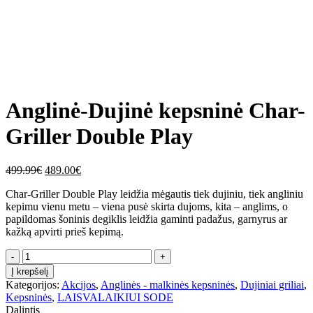
Click to enlarge
Anglinė-Dujinė kepsninė Char-
Griller Double Play
Original
Current
499.99
€
489.00
€
price
price
Char-Griller Double Play leidžia mėgautis tiek dujiniu, tiek angliniu
was:
is:
kepimu vienu metu – viena pusė skirta dujoms, kita – anglims, o
499.99€.
489.00€.
papildomas šoninis degiklis leidžia gaminti padažus, garnyrus ar
kažką apvirti prieš kepimą.
Kiekis
Į krepšelį
Kategorijos:
Akcijos
,
Anglinės - malkinės kepsninės
,
Dujiniai griliai
,
Kepsninės
,
LAISVALAIKIUI SODE
Dalintis