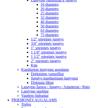
Laistymo vamzdžiai ir jungtys
16 diametro
20 diametro
25 diametro
32 diametro
40 diametro
50 diametro
63 diametro
75 diametro
1/2″ srieginės jungtys
3/4″ srieginės jungtys
1″ srieginės jungtys
1 1/4″ srieginės jungtys
1 1/2″ srieginės jungtys
2″ srieginės jungtys
Kita
Kapiliarinis laistymas augalams
Drėkinimo vamzdžiai
Jungtys kapiliariniam laistymui
Diskiniai filtrai
Laistymo žarnos / Jungtys / Adapteriai / Ritės
Laistymo siurbliai
Vandens hidrantai
PRIEMONĖS AUGALAMS
Trąšos