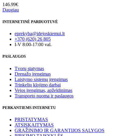
146.99
€
Daugiau
INTERNETINĖ PARDUOTUVĖ
eprekyba@idejoskiemui.lt
+370 (620) 26 805
I-V 8:00-17:00 val.
PASLAUGOS
Tvorų statymas
Drenažo įrengimas
Laistymo sistemų įrengimas
Trinkelių klojimo darbai
Vejos įrengimas, apželdinimas
Transporto nuoma ir paslaugos
PERKANTIEMS INTERNETU
PRISTATYMAS
ATSISKAITYMAS
GRĄŽINIMO IR GARANTIJOS SĄLYGOS
PIRKIMO TAISYKLĖS