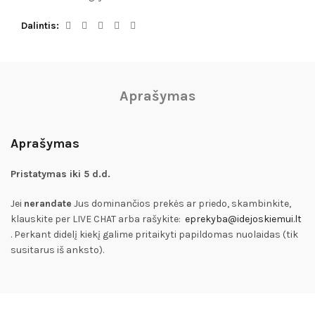
Dalintis
Aprašymas
Aprašymas
Pristatymas iki 5 d.d.
Jei
nerandate
Jus dominančios prekės ar priedo, skambinkite,
klauskite per LIVE CHAT arba rašykite:
eprekyba@idejoskiemui.lt
. Perkant didelį kiekį galime pritaikyti papildomas nuolaidas (tik
susitarus iš anksto).