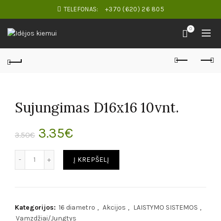
TELEFONAS:
+370 (620) 26 805
0
Sujungimas D16x16 10vnt.
Original
Current
3.35
€
3.50
€
price
price
Kiekis
Į KREPŠELĮ
was:
is:
3.50€.
3.35€.
Kategorijos:
16 diametro
,
Akcijos
,
LAISTYMO SISTEMOS
,
Vamzdžiai/Jungtys