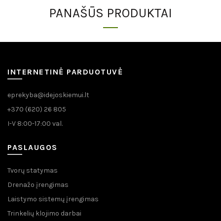
PANAŠŪS PRODUKTAI
INTERNETINĖ PARDUOTUVĖ
eprekyba@idejoskiemui.lt
+370 (620) 26 805
I-V 8:00-17:00 val.
PASLAUGOS
Tvorų statymas
Drenažo įrengimas
Laistymo sistemų įrengimas
Trinkelių klojimo darbai