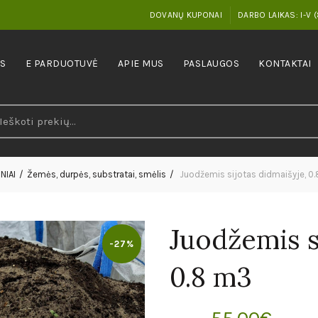
DOVANŲ KUPONAI
DARBO LAIKAS: I-V (
IS
E PARDUOTUVĖ
APIE MUS
PASLAUGOS
KONTAKTAI
earch
r:
NIAI
Žemės, durpės, substratai, smėlis
Juodžemis sijotas didmaišyje, 0
Juodžemis s
-27%
0.8 m3
Original
Curr