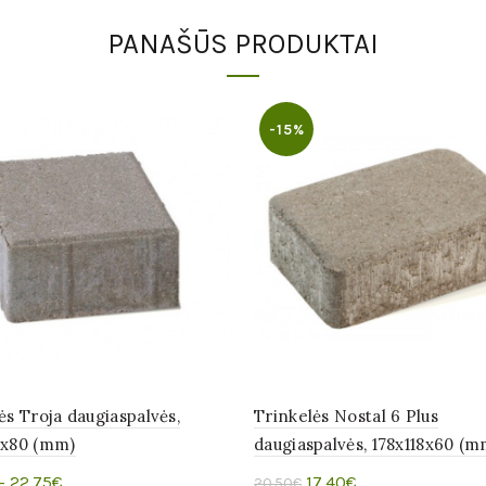
PANAŠŪS PRODUKTAI
-15%
ės Troja daugiaspalvės,
Trinkelės Nostal 6 Plus
0x80 (mm)
daugiaspalvės, 178x118x60 (m
Original
Current
–
22.75
€
17.40
€
20.50
€