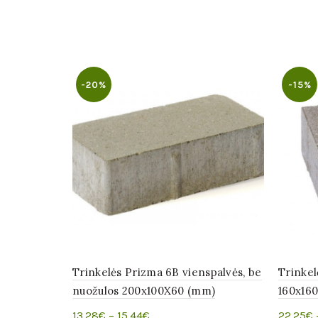
-20%
-15%
Trinkelės Prizma 6B vienspalvės, be
Trinkel
nuožulos 200x100X60 (mm)
160x16
13.28
€
–
15.44
€
22.25
€