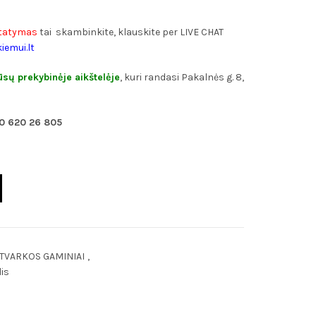
istatymas
tai skambinkite, klauskite per LIVE CHAT
iemui.lt
sų prekybinėje aikštelėje
, kuri randasi Pakalnės g. 8,
€.
70 620 26 805
TVARKOS GAMINIAI
,
is