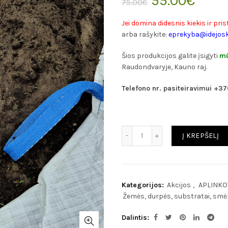
55.00
€
75.00
€
price
price
Jei domina didesnis kiekis ir pr
arba rašykite:
eprekyba@idejosk
was:
is:
Šios produkcijos galite įsigyti
mū
75.00€.
55.00
Raudondvaryje, Kauno raj.
Telefono nr. pasiteiravimui +3
Kiekis
Į KREPŠELĮ
Kategorijos:
Akcijos
,
APLINKO
Žemės, durpės, substratai, smėl
Dalintis