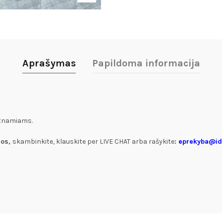
Aprašymas
Papildoma informacija
iltnamiams.
jos,
skambinkite, klauskite per LIVE CHAT arba rašykite
:
eprekyba@ide