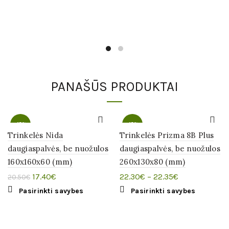
be
on
chosen
the
on
product
the
page
product
page
PANAŠŪS PRODUKTAI
-15%
-15%
Trinkelės Nida
Trinkelės Prizma 8B Plus
daugiaspalvės, be nuožulos
daugiaspalvės, be nuožulos
160x160x60 (mm)
260x130x80 (mm)
Original
Current
17.40
€
22.30
€
–
22.35
€
20.50
€
price
price
This
This
Pasirinkti savybes
Pasirinkti savybes
was:
is:
product
product
20.50€.
17.40€.
has
has
multiple
multiple
variants.
variants.