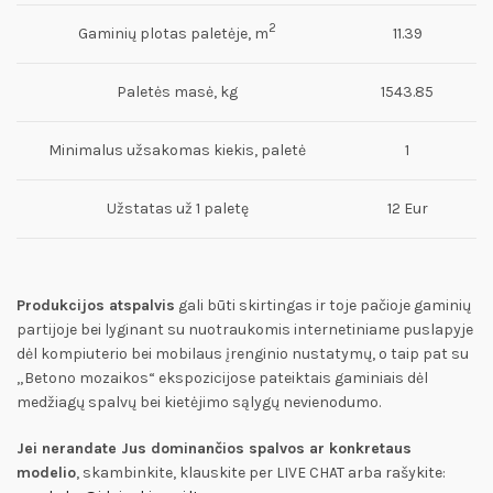
2
Gaminių plotas paletėje, m
11.39
Paletės masė, kg
1543.85
Minimalus užsakomas kiekis, paletė
1
Užstatas už 1 paletę
12 Eur
Produkcijos atspalvis
gali būti skirtingas ir toje pačioje gaminių
partijoje bei lyginant su nuotraukomis internetiniame puslapyje
dėl kompiuterio bei mobilaus įrenginio nustatymų, o taip pat su
„Betono mozaikos“ ekspozicijose pateiktais gaminiais dėl
medžiagų spalvų bei kietėjimo sąlygų nevienodumo.
Jei nerandate Jus dominančios spalvos ar konkretaus
modelio
, skambinkite, klauskite per LIVE CHAT arba rašykite: