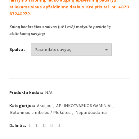
laistymo sistemą, lauko augalų apšvietimą padaryti,
atliekame visus apželdinimo darbus.
Kreiptis tel. nr. +370
67240272.
Kainą konkrečios spalvos (už 1 m2) matysite pasirinkę
atitinkamą savybę:
Spalva
Produkto kodas:
N/A
Kategorijos:
Akcijos
,
APLINKOTVARKOS GAMINIAI
,
Betoninės trinkelės / Plokštės
,
Neparduodama
Dalintis