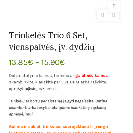
Trinkelės Trio 6 Set,
vienspalvės, įv. dydžių
13.85
€
–
15.90
€
Dėl pristatymo kainos, termino ar
galutinės kainos
skambinkite, klauskite per LIVE CHAT arba rašykite:
eprekyba@idejoskiemui.lt
Trinkelių ar bortų per sistemą įsigyti negalėsite. Būtina
skambinti arba rašyti ir atsiųsime išankstinę sąskaitą
apmokėjimui.
Galime ir sukloti trinkeles, suprojektuoti ir įrengti