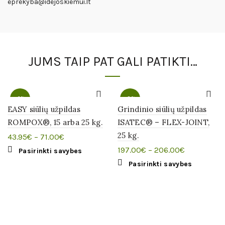
eprekyba@idejoskiemui.lt
JUMS TAIP PAT GALI PATIKTI…
-2%
-3%
EASY siūlių užpildas
Grindinio siūlių užpildas
ROMPOX®, 15 arba 25 kg.
ISATEC® – FLEX-JOINT,
25 kg.
43.95
€
–
71.00
€
197.00
€
–
206.00
€
This
Pasirinkti savybes
product
This
Pasirinkti savybes
has
product
multiple
has
variants.
multiple
The
variants.
options
The
may
options
be
may
chosen