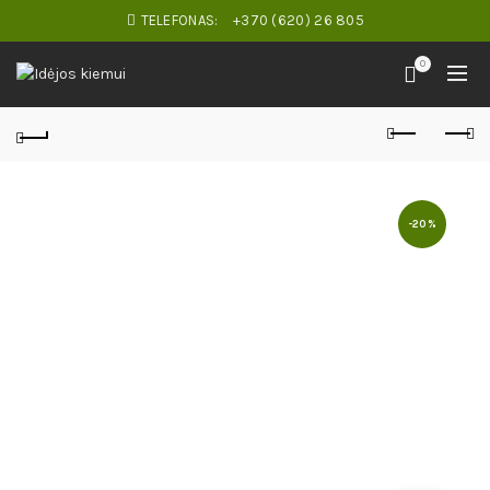
TELEFONAS:
+370 (620) 26 805
0
-20%