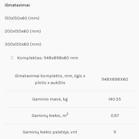
Išmatavimai
:
15
0x150x60 (mm)
20
0x150x60 (mm)
30
0x150x60 (mm)
Komplektas: 1148x898x60 mm
Išmatavimai komplekto, mm, ilgis x
1148X898X60
plotis x aukštis
Gaminio masė, kg
140.35
2
Gaminių kiekis, m
0.97
Gaminių kiekis paletėje, vnt
11