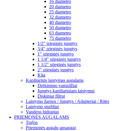
16 diametro
20 diametro
25 diametro
32 diametro
40 diametro
50 diametro
63 diametro
75 diametro
1/2″ srieginės jungtys
3/4″ srieginės jungtys
1″ srieginės jungtys
1 1/4″ srieginės jungtys
1 1/2″ srieginės jungtys
2″ srieginės jungtys
Kita
Kapiliarinis laistymas augalams
Drėkinimo vamzdžiai
Jungtys kapiliariniam laistymui
Diskiniai filtrai
Laistymo žarnos / Jungtys / Adapteriai / Ritės
Laistymo siurbliai
Vandens hidrantai
PRIEMONĖS AUGALAMS
Trąšos
Priemonės augalų apsaugai