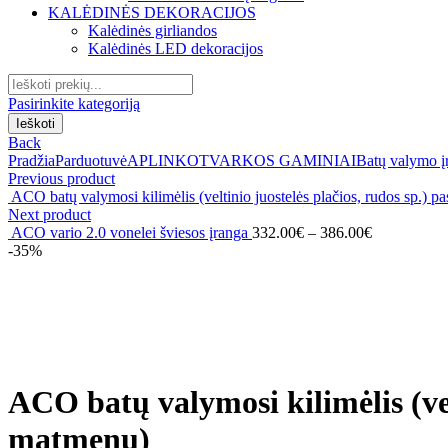
KALĖDINĖS DEKORACIJOS
Kalėdinės girliandos
Kalėdinės LED dekoracijos
Search
for:
Pasirinkite kategoriją
Ieškoti
Back
Pradžia
Parduotuvė
APLINKOTVARKOS GAMINIAI
Batų valymo į
Previous product
ACO batų valymosi kilimėlis (veltinio juostelės plačios, rudos sp.) pa
Next product
ACO vario 2.0 vonelei šviesos įranga
332.00
€
–
386.00
€
-35%
Click to enlarge
ACO batų valymosi kilimėlis (velt
matmenų)