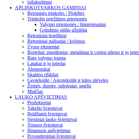
įsišaknijimui
APLINKOTVARKOS GAMINIAI
Betoninės trinkelės / Plokštės
Trinkelių priežiūros priemonės
Valymo priemonės / Impregnantai
Grindinio siūlių užpildai
Betoniniai bordiūrai
Betoniniai palisadai / kolonos
Tvorų elementai
Borteliai: plastikiniai, metaliniai ir corten plieno ir jų prie
Batų valymo įranga
Latakai ir jų priedai
Akmenukai
Skaldos rišikliai
Geotekstilė / Agrotekstilė ir kitos plėvelės
Žemės, durpės, substratai, smėlis
Mulčias
LAUKO APŠVIETIMAS
Prožektoriai
Takelio šviestuvai
Įleidžiami šviestuvai
Sieniniai lauko šviestuvai
Terasos šviestuvai
Išmanusis apšvietimas
Povandeniniai šviestuvai