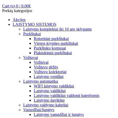
Cart (
o
)
0
/
0.00
€
Prekių kategorijos
Akcijos
LAISTYMO SISTEMOS
Laistymo komplektai iki 10 arų sklypams
Purkštukai
Rotoriniai purkštukai
Vienos krypties purkštukai
Purkštukų korpusai
Plaktukiniai purkštukai
Vožtuvai
Vožtuvai
Vožtuvų dėžės
Vožtuvų kolektoriai
Laistymo ventiliai
Laistymo automatika
WIFI laistymo valdikliai
Laistymo valdikliai
Laistymo valdikliai valdomi baterijomis
Laistymo davikliai
Laistymo valdymo kabeliai
Vamzdžiai/Jungtys
Laistymo vamzdžiai ir jungtys