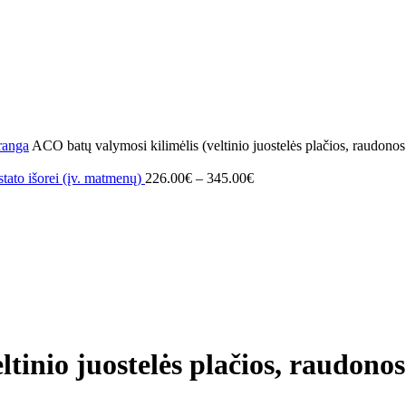
ranga
ACO batų valymosi kilimėlis (veltinio juostelės plačios, raudonos 
stato išorei (įv. matmenų)
226.00
€
–
345.00
€
inio juostelės plačios, raudonos s