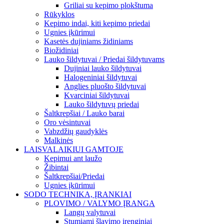
Griliai su kepimo plokštuma
Rūkyklos
Kepimo indai, kiti kepimo priedai
Ugnies įkūrimui
Kasetės dujiniams židiniams
Biožidiniai
Lauko šildytuvai / Priedai šildytuvams
Dujiniai lauko šildytuvai
Halogeniniai šildytuvai
Anglies pluošto šildytuvai
Kvarciniai šildytuvai
Lauko šildytuvų priedai
Šaltkrepšiai / Lauko barai
Oro vėsintuvai
Vabzdžių gaudyklės
Malkinės
LAISVALAIKIUI GAMTOJE
Kepimui ant laužo
Žibintai
Šaltkrepšiai/Priedai
Ugnies įkūrimui
SODO TECHNIKA, ĮRANKIAI
PLOVIMO / VALYMO ĮRANGA
Langų valytuvai
Stumiami šlavimo įrenginiai