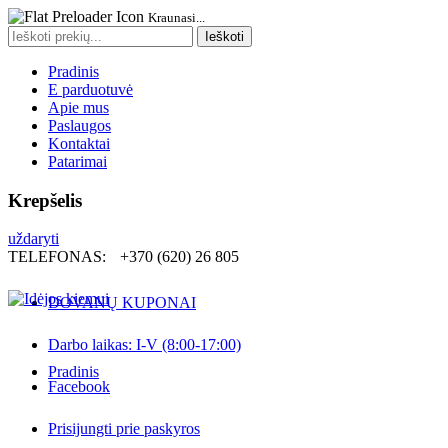
Kraunasi...
Search
Ieškoti
for:
Pradinis
E parduotuvė
Apie mus
Paslaugos
Kontaktai
Patarimai
Krepšelis
uždaryti
TELEFONAS:
+370 (620) 26 805
DOVANŲ KUPONAI
Darbo laikas: I-V (8:00-17:00)
Pradinis
Facebook
Prisijungti prie paskyros