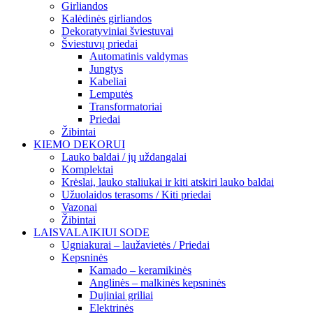
Girliandos
Kalėdinės girliandos
Dekoratyviniai šviestuvai
Šviestuvų priedai
Automatinis valdymas
Jungtys
Kabeliai
Lemputės
Transformatoriai
Priedai
Žibintai
KIEMO DEKORUI
Lauko baldai / jų uždangalai
Komplektai
Krėslai, lauko staliukai ir kiti atskiri lauko baldai
Užuolaidos terasoms / Kiti priedai
Vazonai
Žibintai
LAISVALAIKIUI SODE
Ugniakurai – laužavietės / Priedai
Kepsninės
Kamado – keramikinės
Anglinės – malkinės kepsninės
Dujiniai griliai
Elektrinės