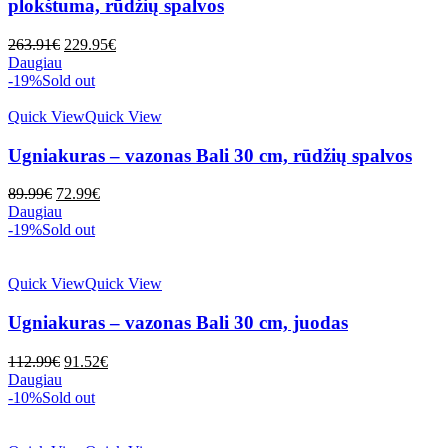
plokštuma, rūdžių spalvos
Original
Current
263.91
€
229.95
€
price
price
Daugiau
was:
is:
-19%
Sold out
263.91€.
229.95€.
Quick View
Quick View
Ugniakuras – vazonas Bali 30 cm, rūdžių spalvos
Original
Current
89.99
€
72.99
€
price
price
Daugiau
was:
is:
-19%
Sold out
89.99€.
72.99€.
Quick View
Quick View
Ugniakuras – vazonas Bali 30 cm, juodas
Original
Current
112.99
€
91.52
€
price
price
Daugiau
was:
is:
-10%
Sold out
112.99€.
91.52€.