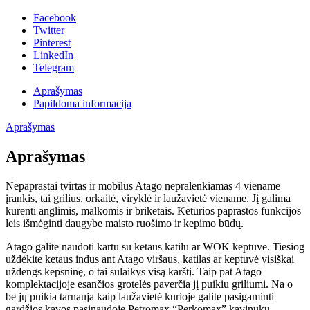
Facebook
Twitter
Pinterest
LinkedIn
Telegram
Aprašymas
Papildoma informacija
Aprašymas
Aprašymas
Nepaprastai tvirtas ir mobilus Atago nepralenkiamas 4 viename
įrankis, tai grilius, orkaitė, viryklė ir laužavietė viename. Jį galima
kurenti anglimis, malkomis ir briketais. Keturios paprastos funkcijos
leis išmėginti daugybe maisto ruošimo ir kepimo būdų.
Atago galite naudoti kartu su ketaus katilu ar WOK keptuve. Tiesiog
uždėkite ketaus indus ant Atago viršaus, katilas ar keptuvė visiškai
uždengs kepsninę, o tai sulaikys visą karštį. Taip pat Atago
komplektacijoje esančios grotelės paverčia jį puikiu griliumi. Na o
be jų puikia tarnauja kaip laužavietė kurioje galite pasigaminti
gardžios kavos pasinaudoję Petromax “Perkomax” kavinuku.