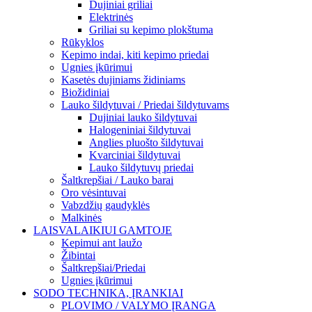
Dujiniai griliai
Elektrinės
Griliai su kepimo plokštuma
Rūkyklos
Kepimo indai, kiti kepimo priedai
Ugnies įkūrimui
Kasetės dujiniams židiniams
Biožidiniai
Lauko šildytuvai / Priedai šildytuvams
Dujiniai lauko šildytuvai
Halogeniniai šildytuvai
Anglies pluošto šildytuvai
Kvarciniai šildytuvai
Lauko šildytuvų priedai
Šaltkrepšiai / Lauko barai
Oro vėsintuvai
Vabzdžių gaudyklės
Malkinės
LAISVALAIKIUI GAMTOJE
Kepimui ant laužo
Žibintai
Šaltkrepšiai/Priedai
Ugnies įkūrimui
SODO TECHNIKA, ĮRANKIAI
PLOVIMO / VALYMO ĮRANGA