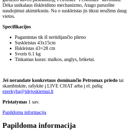
Dėka unikalaus išskleidimo mechanizmo, Atago paruošite
naudojimui akimirksniu. Na o suskleistas jis tikrai neužims daug
vietos.
Specifikacijos
Pagamintas tik iš nerūdijančio plieno
Suskleistas 43x15cm
Išskleistas 43×28 cm
Svoris 6.1 kg
Tinkamas kuras: malkos, anglys, briketai.
Jei nerandate konkretaus dominančio Petromax priedo
tai
skambinkite, rašykite į LIVE CHAT arba į el. paštą:
eprekyba@idejoskiemui.lt
Pristatymas
1 sav.
Papildoma informacija
Papildoma informacija