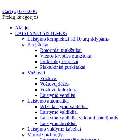
Cart (
o
)
0
/
0.00
€
Prekių kategorijos
Akcijos
LAISTYMO SISTEMOS
Laistymo komplektai iki 10 arų sklypams
Purkštukai
Rotoriniai purkštukai
Vienos krypties purkštukai
Purkštukų korpusai
Plaktukiniai purkštukai
Vožtuvai
Vožtuvai
Vožtuvų dėžės
Vožtuvų kolektoriai
Laistymo ventiliai
Laistymo automatika
WIFI laistymo valdikliai
Laistymo valdikliai
Laistymo valdikliai valdomi baterijomis
Laistymo davikliai
Laistymo valdymo kabeliai
Vamzdžiai/Jungtys