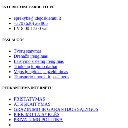
INTERNETINĖ PARDUOTUVĖ
eprekyba@idejoskiemui.lt
+370 (620) 26 805
I-V 8:00-17:00 val.
PASLAUGOS
Tvorų statymas
Drenažo įrengimas
Laistymo sistemų įrengimas
Trinkelių klojimo darbai
Vejos įrengimas, apželdinimas
Transporto nuoma ir paslaugos
PERKANTIEMS INTERNETU
PRISTATYMAS
ATSISKAITYMAS
GRĄŽINIMO IR GARANTIJOS SĄLYGOS
PIRKIMO TAISYKLĖS
PRIVATUMO POLITIKA