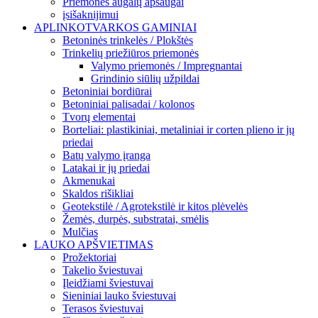
Priemonės augalų apsaugai
įsišaknijimui
APLINKOTVARKOS GAMINIAI
Betoninės trinkelės / Plokštės
Trinkelių priežiūros priemonės
Valymo priemonės / Impregnantai
Grindinio siūlių užpildai
Betoniniai bordiūrai
Betoniniai palisadai / kolonos
Tvorų elementai
Borteliai: plastikiniai, metaliniai ir corten plieno ir jų
priedai
Batų valymo įranga
Latakai ir jų priedai
Akmenukai
Skaldos rišikliai
Geotekstilė / Agrotekstilė ir kitos plėvelės
Žemės, durpės, substratai, smėlis
Mulčias
LAUKO APŠVIETIMAS
Prožektoriai
Takelio šviestuvai
Įleidžiami šviestuvai
Sieniniai lauko šviestuvai
Terasos šviestuvai