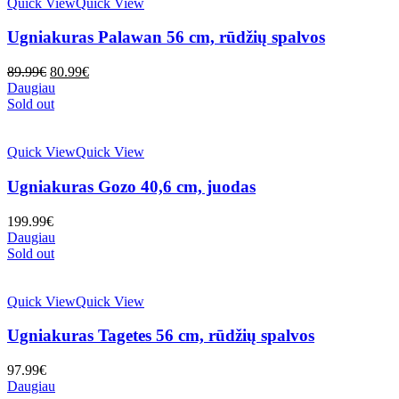
Quick View
Quick View
Ugniakuras Palawan 56 cm, rūdžių spalvos
Original
Current
89.99
€
80.99
€
price
price
Daugiau
was:
is:
Sold out
89.99€.
80.99€.
Quick View
Quick View
Ugniakuras Gozo 40,6 cm, juodas
199.99
€
Daugiau
Sold out
Quick View
Quick View
Ugniakuras Tagetes 56 cm, rūdžių spalvos
97.99
€
Daugiau