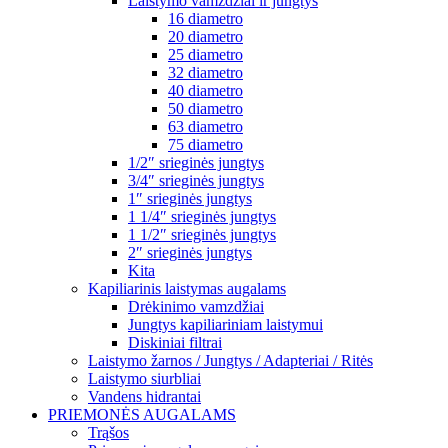
Laistymo vamzdžiai ir jungtys
16 diametro
20 diametro
25 diametro
32 diametro
40 diametro
50 diametro
63 diametro
75 diametro
1/2″ srieginės jungtys
3/4″ srieginės jungtys
1″ srieginės jungtys
1 1/4″ srieginės jungtys
1 1/2″ srieginės jungtys
2″ srieginės jungtys
Kita
Kapiliarinis laistymas augalams
Drėkinimo vamzdžiai
Jungtys kapiliariniam laistymui
Diskiniai filtrai
Laistymo žarnos / Jungtys / Adapteriai / Ritės
Laistymo siurbliai
Vandens hidrantai
PRIEMONĖS AUGALAMS
Trąšos