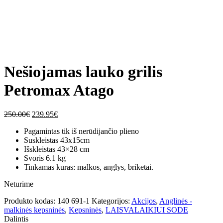
Click to enlarge
Click to enlarge
Nešiojamas lauko grilis
Petromax Atago
Original
Current
250.00
€
239.95
€
price
price
Pagamintas tik iš nerūdijančio plieno
was:
is:
Suskleistas 43x15cm
250.00€.
239.95€.
Išskleistas 43×28 cm
Svoris 6.1 kg
Tinkamas kuras: malkos, anglys, briketai.
Neturime
Produkto kodas:
140 691-1
Kategorijos:
Akcijos
,
Anglinės -
malkinės kepsninės
,
Kepsninės
,
LAISVALAIKIUI SODE
Dalintis