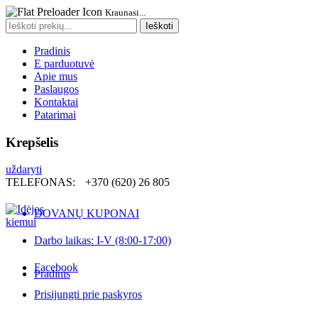
Kraunasi...
Search
Ieškoti
for:
Pradinis
E parduotuvė
Apie mus
Paslaugos
Kontaktai
Patarimai
Krepšelis
uždaryti
TELEFONAS:
+370 (620) 26 805
DOVANŲ KUPONAI
Darbo laikas: I-V (8:00-17:00)
Facebook
Pradinis
Prisijungti prie paskyros