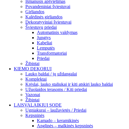
Išmanusis apšvietimas
Povandeniniai šviestuvai
Girliandos
Kalėdinės girliandos
Dekoratyviniai šviestuvai
Šviestuvų priedai
Automatinis valdymas
Jungtys
Kabeliai
Lemputės
Transformatoriai
Priedai
Žibintai
KIEMO DEKORUI
Lauko baldai / jų uždangalai
Komplektai
Krėslai, lauko staliukai ir kiti atskiri lauko baldai
Užuolaidos terasoms / Kiti priedai
Vazonai
Žibintai
LAISVALAIKIUI SODE
Ugniakurai – laužavietės / Priedai
Kepsninės
Kamado – keramikinės
Anglinės – malkinės kepsninės