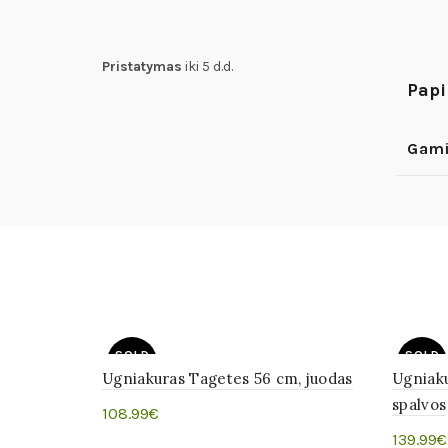
Pristatymas
iki 5 d.d.
Papi
Gami
SOLD
SOLD
OUT
OUT
Ugniakuras Tagetes 56 cm, juodas
Ugniaku
spalvos
108.99
€
139.99
€
Daugiau