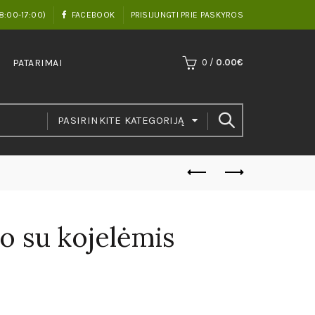
8:00-17:00)
FACEBOOK
PRISIJUNGTI PRIE PASKYROS
PATARIMAI
0
/
0.00
€
PASIRINKITE KATEGORIJĄ
o su kojelėmis