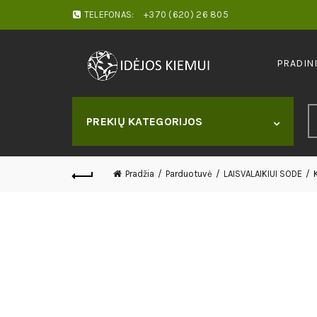
TELEFONAS:
+370 (620) 26 805
PRADIN
S
PREKIŲ KATEGORIJOS
fo
Pradžia
Parduotuvė
LAISVALAIKIUI SODE