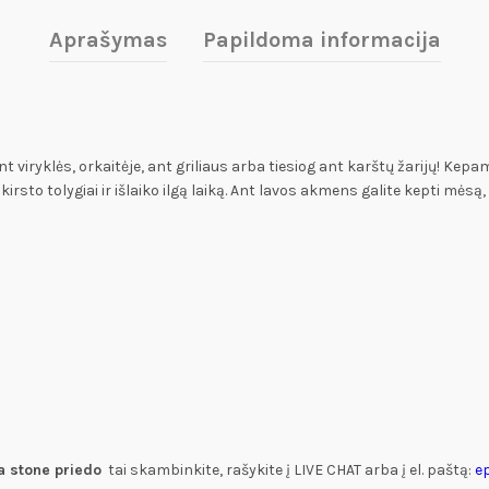
Aprašymas
Papildoma informacija
yklės, orkaitėje, ant griliaus arba tiesiog ant karštų žarijų! Kepama
rsto tolygiai ir išlaiko ilgą laiką. Ant lavos akmens galite kepti mėsą,
a stone priedo
tai skambinkite, rašykite į LIVE CHAT arba į el. paštą:
e