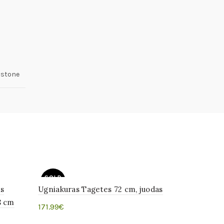
 stone
SOLD
-15%
OUT
s
Ugniakuras Tagetes 72 cm, juodas
8 cm
171.99
€
Daugiau