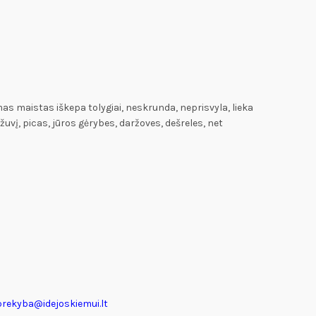
s maistas iškepa tolygiai, neskrunda, neprisvyla, lieka
 žuvį, picas, jūros gėrybes, daržoves, dešreles, net
prekyba@idejoskiemui.lt