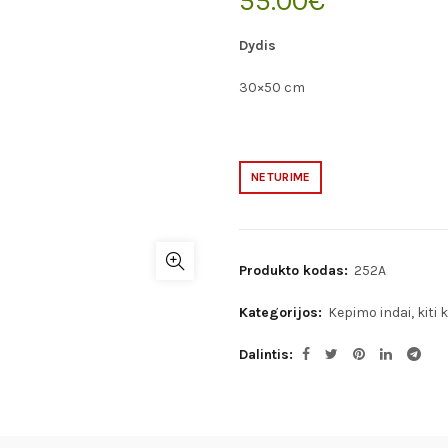
55.00
€
Dydis
30×50 cm
NETURIME
Produkto kodas:
252A
Kategorijos:
Kepimo indai, kiti 
Dalintis