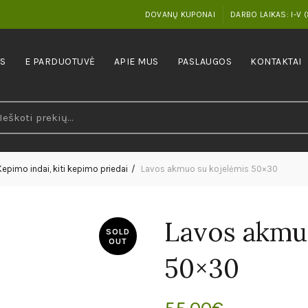
DOVANŲ KUPONAI
DARBO LAIKAS: I-V (
IS
E PARDUOTUVĖ
APIE MUS
PASLAUGOS
KONTAKTAI
earch
r:
Kepimo indai, kiti kepimo priedai
Lavos akmuo su kojelėmis 50×30
Lavos akmu
SOLD
OUT
50×30