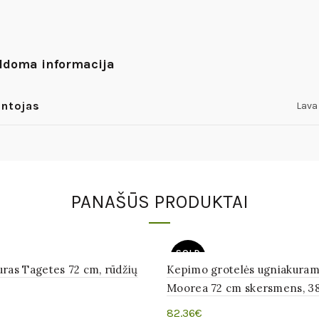
ldoma informacija
ntojas
Lava
PANAŠŪS PRODUKTAI
SOLD
OUT
ras Tagetes 72 cm, rūdžių
Kepimo grotelės ugniakuram
Moorea 72 cm skersmens, 3
82.36
€