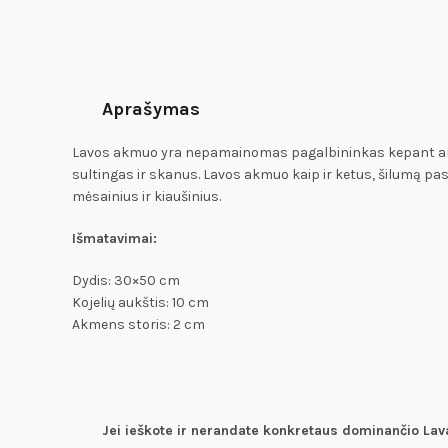
Aprašymas
Lavos akmuo yra nepamainomas pagalbininkas kepant ant vir
sultingas ir skanus. Lavos akmuo kaip ir ketus, šilumą paski
mėsainius ir kiaušinius.
Išmatavimai:
Dydis: 30×50 cm
Kojelių aukštis: 10 cm
Akmens storis: 2 cm
Jei ieškote ir nerandate konkretaus dominančio Lav