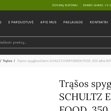
DOVANŲ KUPONAI
DARBO LAIKAS: I-V (
S
E PARDUOTUVĖ
APIE MUS
PASLAUGOS
KONTAKTAI
earch
r:
Trąšos
Trąšos spygliuočiams SCHULTZ EVERYGREEN FOOD, 350 arba 900
Trąšos spyg
SCHULTZ 
FOOD, 350 