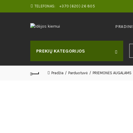
TELEFONAS:
+370 (620) 26 805
PRADINI
S
PREKIŲ KATEGORIJOS
fo
Pradžia
Parduotuvė
PRIEMONĖS AUGALAMS