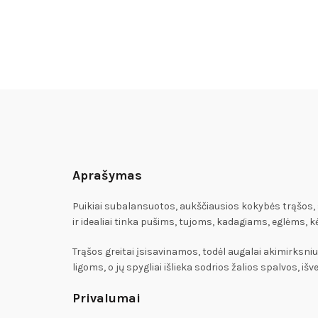
Aprašymas
Puikiai subalansuotos, aukščiausios kokybės trąšos, 
ir idealiai tinka pušims, tujoms, kadagiams, eglėms,
Trąšos greitai įsisavinamos, todėl augalai akimirksni
ligoms, o jų spygliai išlieka sodrios žalios spalvos, i
Privalumai