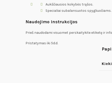
Aukščiausios kokybės trąšos.
Specialiai subalansuotos spygliuočiams.
Naudojimo instrukcijos
Prieš naudodami visuomet perskaitykite etiketę ir inf
Pristatymas iki 5d.d.
Papi
Kieki