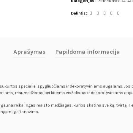
Kategorijos:
PRIEMONĖS AUGA
Dalintis
Aprašymas
Papildoma informacija
sukurtos specialiai spygliuočiams ir dekoratyviniams augalams. Jos 
 kėniams, maumedžiams bei kitiems visžaliams ir dekoratyviniams auga
u gauna reikalingas maisto medžiagas, kurios skatina sveiką, tvirtą i
švengiant geltonavimo.