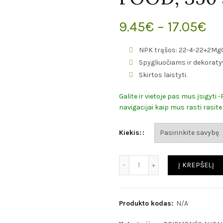
9.45
€
–
17.05
€
NPK trąšos: 22-4-22+2Mg
Spygliuočiams ir dekorat
Skirtos laistyti.
Galite ir vietoje pas mus įsigyti
navigacijai kaip mus rasti rasite 
Kiekis:
Kiekis
Į KREPŠELĮ
Produkto kodas:
N/A