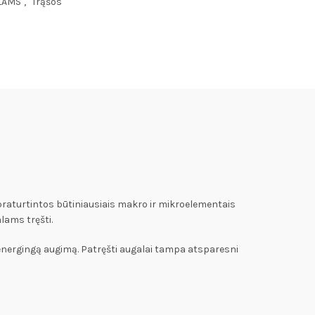
LAMS
,
Trąšos
praturtintos būtiniausiais makro ir mikroelementais
lams tręšti.
r energingą augimą. Patręšti augalai tampa atsparesni