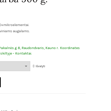
O+mikroelementai.
yviniams augalams.
 -Pakalnės g. 8, Raudondvaris, Kauno r. Koordinates
skiltyje – Kontaktai.
Išvalyti