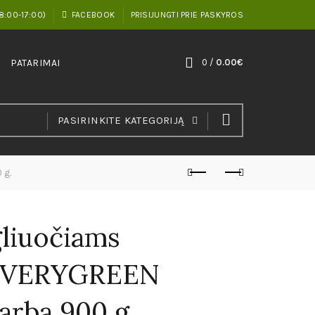
8:00-17:00)
FACEBOOK
PRISIJUNGTI PRIE PASKYROS
PATARIMAI
0
/
0.00
€
PASIRINKITE KATEGORIJĄ
 g.
liuočiams
EVERYGREEN
arba 900 g.