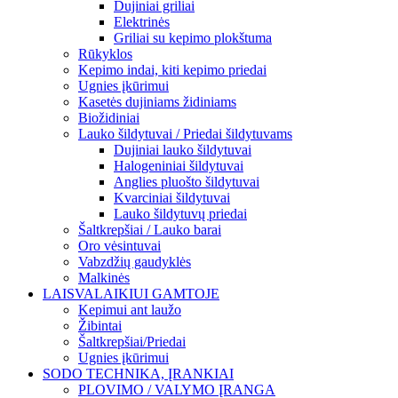
Dujiniai griliai
Elektrinės
Griliai su kepimo plokštuma
Rūkyklos
Kepimo indai, kiti kepimo priedai
Ugnies įkūrimui
Kasetės dujiniams židiniams
Biožidiniai
Lauko šildytuvai / Priedai šildytuvams
Dujiniai lauko šildytuvai
Halogeniniai šildytuvai
Anglies pluošto šildytuvai
Kvarciniai šildytuvai
Lauko šildytuvų priedai
Šaltkrepšiai / Lauko barai
Oro vėsintuvai
Vabzdžių gaudyklės
Malkinės
LAISVALAIKIUI GAMTOJE
Kepimui ant laužo
Žibintai
Šaltkrepšiai/Priedai
Ugnies įkūrimui
SODO TECHNIKA, ĮRANKIAI
PLOVIMO / VALYMO ĮRANGA