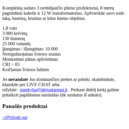
Komplektą sudaro 3 nerūdijančio plieno prožektoriai, 8 metrų
pagrindinis kabelis ir 12 W transformatorius. Apšvieskite savo sodo
taką, baseiną, krumus ar kitus kiemo objektus.
1,8 vato
3 000 kelvinų
150 liumenų
25 000 valandų
Įjungimas / išjungimas: 10 000
Nereguliuojamas šviesos srautas
Momentinis pilnas apšvietimas
CRI > 83
Keičiamas šviesos šaltinis
Jei
nerandate
Jus dominančios prekės ar priedo, skambinkite,
klauskite per LIVE CHAT arba
rašykite:
eprekyba@idejoskiemui.lt
. Perkant didelį kiekį galime
pritaikyti papildomas nuolaidas (tik susitarus iš anksto).
Panašūs produktai
-10%
Sold out