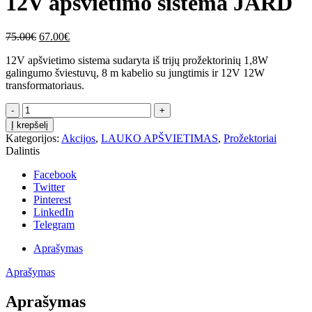
12V apšvietimo sistema JARD
Original
Current
75.00
€
67.00
€
price
price
12V apšvietimo sistema sudaryta iš trijų prožektorinių 1,8W
was:
is:
galingumo šviestuvų, 8 m kabelio su jungtimis ir 12V 12W
75.00€.
67.00€.
transformatoriaus.
Kiekis
Į krepšelį
Kategorijos:
Akcijos
,
LAUKO APŠVIETIMAS
,
Prožektoriai
Dalintis
Facebook
Twitter
Pinterest
LinkedIn
Telegram
Aprašymas
Aprašymas
Aprašymas