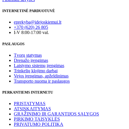
was:
is:
product
23.00€.
18.40€.
has
INTERNETINĖ PARDUOTUVĖ
multiple
variants.
eprekyba@idejoskiemui.lt
The
+370 (620) 26 805
options
I-V 8:00-17:00 val.
may
be
PASLAUGOS
chosen
on
Tvorų statymas
the
Drenažo įrengimas
product
Laistymo sistemų įrengimas
page
Trinkelių klojimo darbai
Vejos įrengimas, apželdinimas
Transporto nuoma ir paslaugos
PERKANTIEMS INTERNETU
PRISTATYMAS
ATSISKAITYMAS
GRĄŽINIMO IR GARANTIJOS SĄLYGOS
PIRKIMO TAISYKLĖS
PRIVATUMO POLITIKA