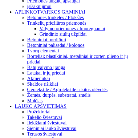
Priemonės augalų apsaugai
įsišaknijimui
APLINKOTVARKOS GAMINIAI
Betoninės trinkelės / Plokštės
Trinkelių priežiūros priemonės
Valymo priemonės / Impregnantai
Grindinio siūlių užpildai
Betoniniai bordiūrai
Betoniniai palisadai / kolonos
Tvorų elementai
Borteliai: plastikiniai, metaliniai ir corten plieno ir jų
priedai
Batų valymo įranga
Latakai ir jų priedai
Akmenukai
Skaldos rišikliai
Geotekstilė / Agrotekstilė ir kitos plėvelės
Žemės, durpės, substratai, smėlis
Mulčias
LAUKO APŠVIETIMAS
Prožektoriai
Takelio šviestuvai
Įleidžiami šviestuvai
Sieniniai lauko šviestuvai
Terasos šviestuvai