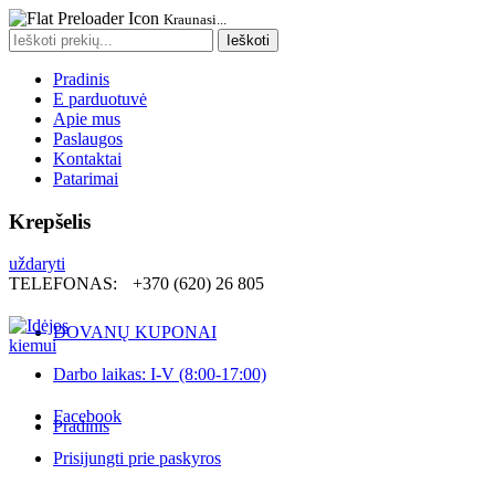
Kraunasi...
Search
Ieškoti
for:
Pradinis
E parduotuvė
Apie mus
Paslaugos
Kontaktai
Patarimai
Krepšelis
uždaryti
TELEFONAS:
+370 (620) 26 805
DOVANŲ KUPONAI
Darbo laikas: I-V (8:00-17:00)
Facebook
Pradinis
Prisijungti prie paskyros