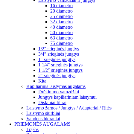
Laistymo vamzdžiai ir jungtys
16 diametro
20 diametro
25 diametro
32 diametro
40 diametro
50 diametro
63 diametro
75 diametro
1/2″ srieginės jungtys
3/4″ srieginės jungtys
1″ srieginės jungtys
1 1/4″ srieginės jungtys
1 1/2″ srieginės jungtys
2″ srieginės jungtys
Kita
Kapiliarinis laistymas augalams
Drėkinimo vamzdžiai
Jungtys kapiliariniam laistymui
Diskiniai filtrai
Laistymo žarnos / Jungtys / Adapteriai / Ritės
Laistymo siurbliai
Vandens hidrantai
PRIEMONĖS AUGALAMS
Trąšos