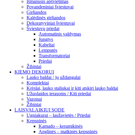
Išmanusis apšvietimas
Povandeniniai šviestuvai
Girliandos
Kalėdinės girliandos
Dekoratyviniai šviestuvai
Šviestuvų priedai
Automatinis valdymas
Jungtys
Kabeliai
Lemputės
Transformatoriai
Priedai
Žibintai
KIEMO DEKORUI
Lauko baldai / jų uždangalai
Komplektai
Krėslai, lauko staliukai ir kiti atskiri lauko baldai
Užuolaidos terasoms / Kiti priedai
Vazonai
Žibintai
LAISVALAIKIUI SODE
Ugniakurai – laužavietės / Priedai
Kepsninės
Kamado – keramikinės
Anglinės – malkinės kepsninės