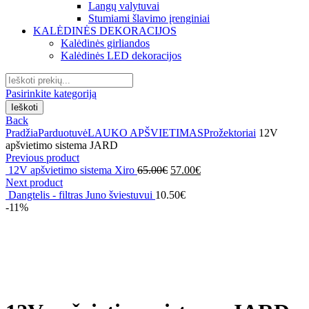
Langų valytuvai
Stumiami šlavimo įrenginiai
KALĖDINĖS DEKORACIJOS
Kalėdinės girliandos
Kalėdinės LED dekoracijos
Search
for:
Pasirinkite kategoriją
Ieškoti
Back
Pradžia
Parduotuvė
LAUKO APŠVIETIMAS
Prožektoriai
12V
apšvietimo sistema JARD
Previous product
Original
Current
12V apšvietimo sistema Xiro
65.00
€
57.00
€
price
price
Next product
was:
is:
Dangtelis - filtras Juno šviestuvui
10.50
€
65.00€.
57.00€.
-11%
Click to enlarge