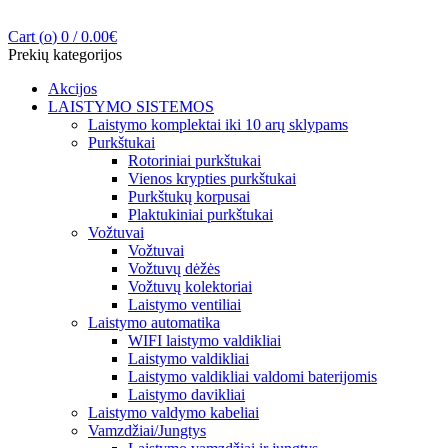
Cart (
o
)
0
/
0.00
€
Prekių kategorijos
Akcijos
LAISTYMO SISTEMOS
Laistymo komplektai iki 10 arų sklypams
Purkštukai
Rotoriniai purkštukai
Vienos krypties purkštukai
Purkštukų korpusai
Plaktukiniai purkštukai
Vožtuvai
Vožtuvai
Vožtuvų dėžės
Vožtuvų kolektoriai
Laistymo ventiliai
Laistymo automatika
WIFI laistymo valdikliai
Laistymo valdikliai
Laistymo valdikliai valdomi baterijomis
Laistymo davikliai
Laistymo valdymo kabeliai
Vamzdžiai/Jungtys