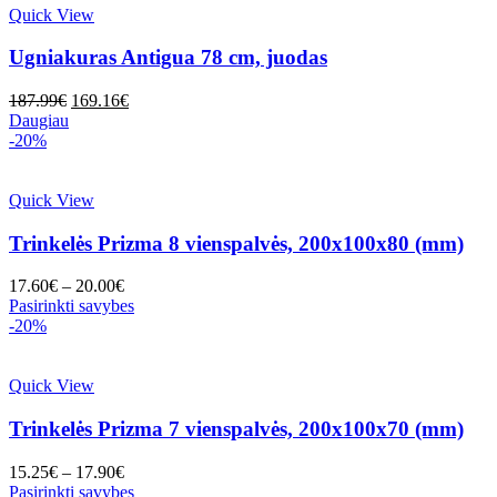
Quick View
Ugniakuras Antigua 78 cm, juodas
Original
Current
187.99
€
169.16
€
price
price
Daugiau
was:
is:
-20%
187.99€.
169.16€.
Quick View
Trinkelės Prizma 8 vienspalvės, 200x100x80 (mm)
17.60
€
–
20.00
€
This
Pasirinkti savybes
product
-20%
has
multiple
variants.
Quick View
The
options
Trinkelės Prizma 7 vienspalvės, 200x100x70 (mm)
may
be
15.25
€
–
17.90
€
chosen
This
Pasirinkti savybes