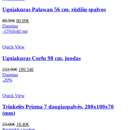
Ugniakuras Palawan 56 cm, rūdžių spalvos
Original
Current
89.99
€
80.99
€
price
price
Daugiau
was:
is:
-15%
Sold out
89.99€.
80.99€.
Quick View
Ugniakuras Corfu 98 cm, juodas
Original
Current
222.99
€
189.54
€
price
price
Daugiau
was:
is:
-20%
222.99€.
189.54€.
Quick View
Trinkelės Prizma 7 daugiaspalvės, 200x100x70
(mm)
Original
Current
23.00
€
18.40
€
price
price
This
Pasirinkti savybes