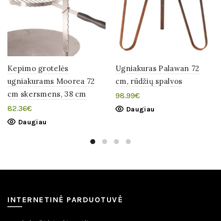
Kepimo grotelės
Ugniakuras Palawan 72
ugniakurams Moorea 72
cm, rūdžių spalvos
cm skersmens, 38 cm
98.99
€
82.36
€
Daugiau
Daugiau
INTERNETINĖ PARDUOTUVĖ