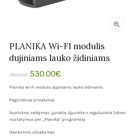
PLANIKA Wi-FI modulis
dujiniams lauko židiniams
Original
Current
530.00
€
760.00
€
price
price
Planika Wi-Fi modulis dujiniams lauko židiniams.
was:
is:
Pagrindiniai privalumai:
760.00€.
530.00€.
Nuotolinis valdymas: įjunkite, išjunkite ir reguliuokite židinio
nustatymus per „Planika“ programėlę.
Išankstinis užsakymas