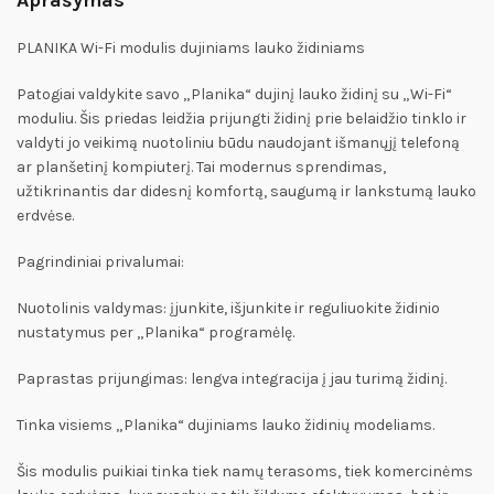
Aprašymas
PLANIKA Wi-Fi modulis dujiniams lauko židiniams
Patogiai valdykite savo „Planika“ dujinį lauko židinį su „Wi-Fi“
moduliu. Šis priedas leidžia prijungti židinį prie belaidžio tinklo ir
valdyti jo veikimą nuotoliniu būdu naudojant išmanųjį telefoną
ar planšetinį kompiuterį. Tai modernus sprendimas,
užtikrinantis dar didesnį komfortą, saugumą ir lankstumą lauko
erdvėse.
Pagrindiniai privalumai:
Nuotolinis valdymas: įjunkite, išjunkite ir reguliuokite židinio
nustatymus per „Planika“ programėlę.
Paprastas prijungimas: lengva integracija į jau turimą židinį.
Tinka visiems „Planika“ dujiniams lauko židinių modeliams.
Šis modulis puikiai tinka tiek namų terasoms, tiek komercinėms