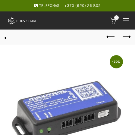
TELEFONAS:
+370 (620) 26 805
0
-30%