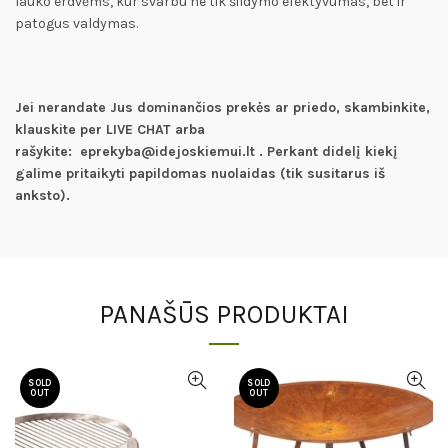
lauko erdvėms, kur svarbu ne tik šildymo efektyvumas, bet ir
patogus valdymas.
Jei nerandate Jus dominančios prekės ar priedo, skambinkite,
klauskite per LIVE CHAT arba
rašykite: eprekyba@idejoskiemui.lt . Perkant didelį kiekį
galime pritaikyti papildomas nuolaidas (tik susitarus iš
anksto).
PANAŠŪS PRODUKTAI
SOLD
SOLD
OUT
OUT