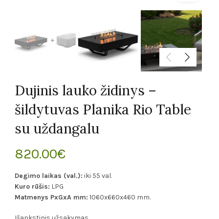
Dujinis lauko židinys –
šildytuvas Planika Rio Table
su uždangalu
820.00
€
Degimo laikas (val.):
iki 55 val.
Kuro rūšis:
LPG
Matmenys PxGxA mm:
1060x660x460 mm.
Išankstinis užsakymas