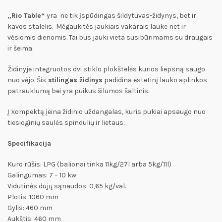
„Rio Table“
yra ne tik įspūdingas šildytuvas-židynys, bet ir
kavos stalelis. Mėgaukitės jaukiais vakarais lauke net ir
vėsiomis dienomis. Tai bus jauki vieta susibūrimams su draugais
ir šeima.
Židinyje integruotos dvi stiklo plokštelės kurios liepsną saugo
nuo vėjo. Šis
stilingas židinys
padidina estetinį lauko aplinkos
patrauklumą bei yra puikus šilumos šaltinis.
Į kompektą įeina židinio uždangalas, kuris pukiai apsaugo nuo
tiesioginių saulės spindulių ir lietaus.
Specifikacija
Kuro rūšis: LPG (balionai tinka 11kg/27l arba 5kg/11l)
Galingumas: 7 – 10 kw
Vidutinės dujų sąnaudos: 0,65 kg/val.
Plotis: 1060 mm
Gylis: 460 mm
Aukštis: 460 mm