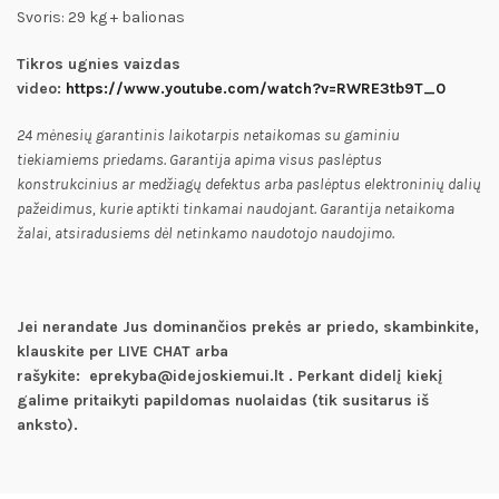
Svoris: 29 kg + balionas
Tikros ugnies vaizdas
video:
https://www.youtube.com/watch?v=RWRE3tb9T_0
24 mėnesių garantinis laikotarpis netaikomas su gaminiu
tiekiamiems priedams. Garantija apima visus paslėptus
konstrukcinius ar medžiagų defektus arba paslėptus elektroninių dalių
pažeidimus, kurie aptikti tinkamai naudojant. Garantija netaikoma
žalai, atsiradusiems dėl netinkamo naudotojo naudojimo.
Jei nerandate Jus dominančios prekės ar priedo, skambinkite,
klauskite per LIVE CHAT arba
rašykite: eprekyba@idejoskiemui.lt . Perkant didelį kiekį
galime pritaikyti papildomas nuolaidas (tik susitarus iš
anksto).