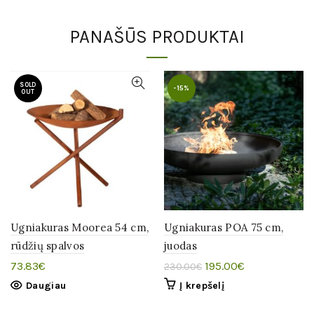
PANAŠŪS PRODUKTAI
SOLD
-15%
OUT
Ugniakuras Moorea 54 cm,
Ugniakuras POA 75 cm,
rūdžių spalvos
juodas
Original
Current
73.83
€
195.00
€
230.00
€
price
price
Daugiau
Į krepšelį
was:
is:
230.00€.
195.00€.