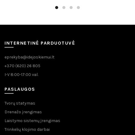
INTERNETINĖ PARDUOTUVĖ
eprekyba@idejoskiemui.lt
+370 (620) 26 805
I-V 8:00-17:00 val.
PASLAUGOS
Tvorų statymas
Drenažo įrengimas
Laistymo sistemų įrengimas
Trinkelių klojimo darbai