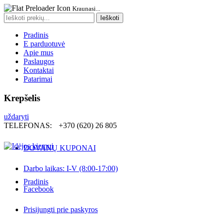
Kraunasi...
Search
Ieškoti
for:
Pradinis
E parduotuvė
Apie mus
Paslaugos
Kontaktai
Patarimai
Krepšelis
uždaryti
TELEFONAS:
+370 (620) 26 805
DOVANŲ KUPONAI
Darbo laikas: I-V (8:00-17:00)
Pradinis
Facebook
Prisijungti prie paskyros