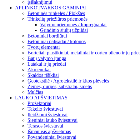
įsišaknijimui
APLINKOTVARKOS GAMINIAI
Betoninės trinkelės / Plokštės
Trinkelių priežiūros priemonės
Valymo priemonės / Impregnantai
Grindinio siūlių užpildai
Betoniniai bordiūrai
Betoniniai palisadai / kolonos
Tvorų elementai
Borteliai: plastikiniai, metaliniai ir corten plieno ir jų prie
Batų valymo įranga
Latakai ir jų priedai
Akmenukai
Skaldos rišikliai
Geotekstilė / Agrotekstilė ir kitos plėvelės
Žemės, durpės, substratai, smėlis
Mulčias
LAUKO APŠVIETIMAS
Prožektoriai
Takelio šviestuvai
Įleidžiami šviestuvai
Sieniniai lauko šviestuvai
Terasos šviestuvai
Išmanusis apšvietimas
Povandeniniai šviestuvai