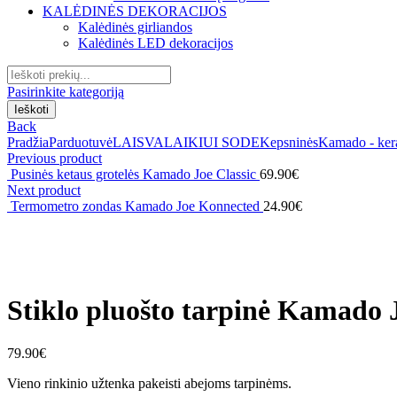
KALĖDINĖS DEKORACIJOS
Kalėdinės girliandos
Kalėdinės LED dekoracijos
Search
for:
Pasirinkite kategoriją
Ieškoti
Back
Pradžia
Parduotuvė
LAISVALAIKIUI SODE
Kepsninės
Kamado - ker
Previous product
Pusinės ketaus grotelės Kamado Joe Classic
69.90
€
Next product
Termometro zondas Kamado Joe Konnected
24.90
€
Click to enlarge
Stiklo pluošto tarpinė Kamado 
79.90
€
Vieno rinkinio užtenka pakeisti abejoms tarpinėms.