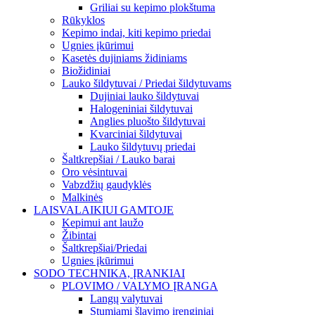
Griliai su kepimo plokštuma
Rūkyklos
Kepimo indai, kiti kepimo priedai
Ugnies įkūrimui
Kasetės dujiniams židiniams
Biožidiniai
Lauko šildytuvai / Priedai šildytuvams
Dujiniai lauko šildytuvai
Halogeniniai šildytuvai
Anglies pluošto šildytuvai
Kvarciniai šildytuvai
Lauko šildytuvų priedai
Šaltkrepšiai / Lauko barai
Oro vėsintuvai
Vabzdžių gaudyklės
Malkinės
LAISVALAIKIUI GAMTOJE
Kepimui ant laužo
Žibintai
Šaltkrepšiai/Priedai
Ugnies įkūrimui
SODO TECHNIKA, ĮRANKIAI
PLOVIMO / VALYMO ĮRANGA
Langų valytuvai
Stumiami šlavimo įrenginiai