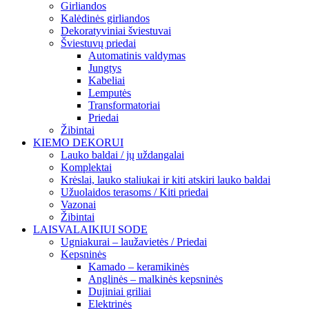
Girliandos
Kalėdinės girliandos
Dekoratyviniai šviestuvai
Šviestuvų priedai
Automatinis valdymas
Jungtys
Kabeliai
Lemputės
Transformatoriai
Priedai
Žibintai
KIEMO DEKORUI
Lauko baldai / jų uždangalai
Komplektai
Krėslai, lauko staliukai ir kiti atskiri lauko baldai
Užuolaidos terasoms / Kiti priedai
Vazonai
Žibintai
LAISVALAIKIUI SODE
Ugniakurai – laužavietės / Priedai
Kepsninės
Kamado – keramikinės
Anglinės – malkinės kepsninės
Dujiniai griliai
Elektrinės