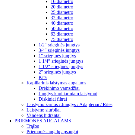
16 diametro
20 diametro
25 diametro
32 diametro
40 diametro
50 diametro
63 diametro
75 diametro
1/2″ srieginės jungtys
3/4″ srieginės jungtys
1″ srieginės jungtys
1 1/4″ srieginės jungtys
1 1/2″ srieginės jungtys
2″ srieginės jungtys
Kita
Kapiliarinis laistymas augalams
Drėkinimo vamzdžiai
Jungtys kapiliariniam laistymui
Diskiniai filtrai
Laistymo žarnos / Jungtys / Adapteriai / Ritės
Laistymo siurbliai
Vandens hidrantai
PRIEMONĖS AUGALAMS
Trąšos
Priemonės augalų apsaugai