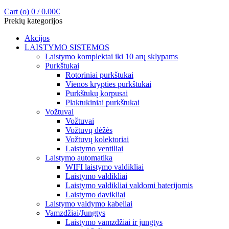
Cart (
o
)
0
/
0.00
€
Prekių kategorijos
Akcijos
LAISTYMO SISTEMOS
Laistymo komplektai iki 10 arų sklypams
Purkštukai
Rotoriniai purkštukai
Vienos krypties purkštukai
Purkštukų korpusai
Plaktukiniai purkštukai
Vožtuvai
Vožtuvai
Vožtuvų dėžės
Vožtuvų kolektoriai
Laistymo ventiliai
Laistymo automatika
WIFI laistymo valdikliai
Laistymo valdikliai
Laistymo valdikliai valdomi baterijomis
Laistymo davikliai
Laistymo valdymo kabeliai
Vamzdžiai/Jungtys
Laistymo vamzdžiai ir jungtys