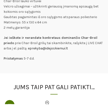
Char-Broil lauko virtuvei
Velcro užsegimai – užtikrinti geriausią įmanomą apsaugą bet
kokiomis oro sąlygomis
Gaubtas pagamintas iš oro sąlygoms atsparaus poliesterio
Matmenys: 55 x 130 x 64 cm
2 metų garantija
Jei ieškote ir nerandate konkretaus dominančio Char-Broil
priedo
prie Char-Broil grilių tai skambinkite, rašykite į LIVE CHAT
arba į el. paštą:
eprekyba@idejoskiemui.lt
Pristatymas
5-7 d.d.
JUMS TAIP PAT GALI PATIKTI…
-3%