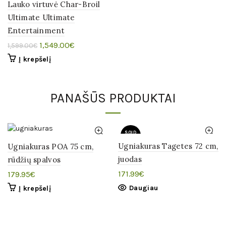
Lauko virtuvė Char-Broil
Ultimate Ultimate
Entertainment
Original
Current
1,549.00
€
1,599.00
€
price
price
Į krepšelį
was:
is:
1,599.00€.
1,549.00€.
PANAŠŪS PRODUKTAI
SOLD
OUT
Ugniakuras Tagetes 72 cm,
Ugniakuras POA 75 cm,
juodas
rūdžių spalvos
171.99
€
179.95
€
Daugiau
Į krepšelį