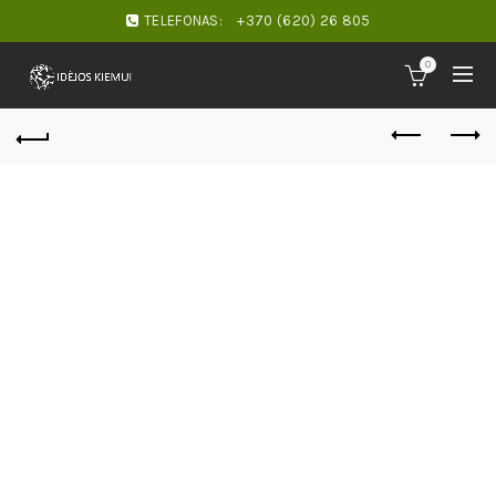
TELEFONAS:
+370 (620) 26 805
0