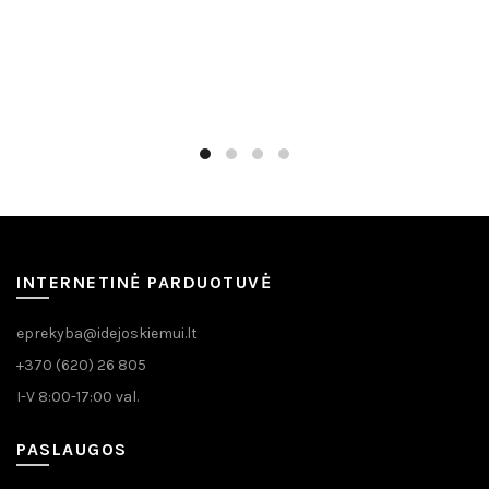
INTERNETINĖ PARDUOTUVĖ
eprekyba@idejoskiemui.lt
+370 (620) 26 805
I-V 8:00-17:00 val.
PASLAUGOS