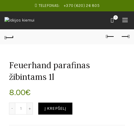
TELEFONAS:
+370 (620) 26 805
0
Feuerhand parafinas
žibintams 1l
8.00
€
Kiekis
Į KREPŠELĮ