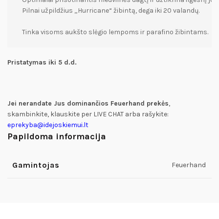
Pilnai užpildžius „Hurricane“ žibintą, dega iki 20 valandų.

Tinka visoms aukšto slėgio lempoms ir parafino žibintams.
Pristatymas iki 5 d.d.
Jei nerandate Jus dominančios Feuerhand prekės
,
skambinkite, klauskite per LIVE CHAT arba rašykite:
eprekyba@idejoskiemui.lt
Papildoma informacija
Gamintojas
Feuerhand