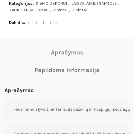
Kategorijos:
KIEMO DEKORUI
,
LAISVALAIKIUI GAMTOJE
,
LAUKO APŠVIETIMAS
,
Žibintai
,
Žibintai
Dalintis
Aprašymas
Papildoma informacija
Aprašymas
Feuerhand alyva žibintams. Be dažiklių ar kvapiųjų medžiagų, iš
Optimalai prisotinantis medvilnės dagtį ir užtikrina ilgesnį jo 