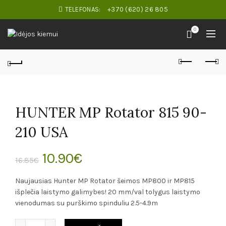
TELEFONAS:
+370 (620) 26 805
0
HUNTER MP Rotator 815 90-
210 USA
Original
Current
10.90
€
16.85
€
price
price
Naujausias Hunter MP Rotator šeimos MP800 ir MP815
išplečia laistymo galimybes! 20 mm/val tolygus laistymo
was:
is:
vienodumas su purškimo spinduliu 2.5-4.9m
16.85€.
10.90€.
Kiekis