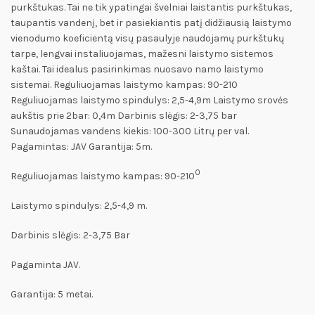
purkštukas. Tai ne tik ypatingai švelniai laistantis purkštukas,
taupantis vandenį, bet ir pasiekiantis patį didžiausią laistymo
vienodumo koeficientą visų pasaulyje naudojamų purkštukų
tarpe, lengvai instaliuojamas, mažesni laistymo sistemos
kaštai. Tai idealus pasirinkimas nuosavo namo laistymo
sistemai. Reguliuojamas laistymo kampas: 90-210
Reguliuojamas laistymo spindulys: 2,5-4,9m Laistymo srovės
aukštis prie 2bar: 0,4m Darbinis slėgis: 2-3,75 bar
Sunaudojamas vandens kiekis: 100-300 Litrų per val.
Pagamintas: JAV Garantija: 5m.
0
Reguliuojamas laistymo kampas: 90-210
Laistymo spindulys: 2,5-4,9 m.
Darbinis slėgis: 2-3,75 Bar
Pagaminta JAV.
Garantija: 5 metai.